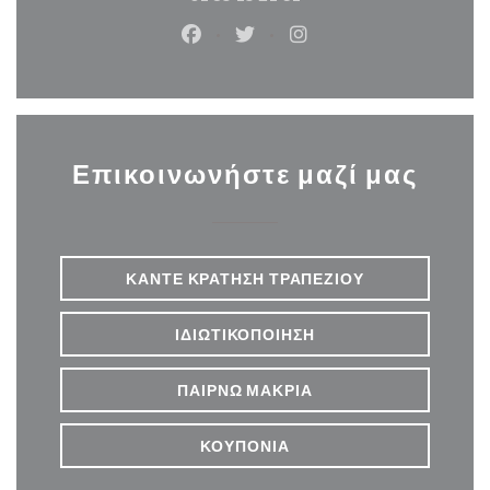
Facebook ((ανοίγει σε νέο παράθυρ
Twitter ((ανοίγει σε νέο παρ
Instagram ((ανοίγει σε
Επικοινωνήστε μαζί μας
ΚΆΝΤΕ ΚΡΆΤΗΣΗ ΤΡΑΠΕΖΙΟΎ
ΙΔΙΩΤΙΚΟΠΟΊΗΣΗ
ΠΑΊΡΝΩ ΜΑΚΡΙΆ
ΚΟΥΠΌΝΙΑ