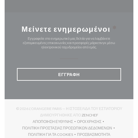
Μείνετε ενημερωμένοι
*
Εγγραφείτε στο ενημερωτικό μας δελτίο για να λαμβάνετε
εξατομικευμένες επικοινωνίες και προσφορές μάρκετινγκ μέσω
ηλεκτρονικού ταχυδρομείου από εμάς.
ΕΓΓΡΑΦΉ
© 2026 L'ORANGERIE PARIS — Η ΙΣΤΟΣΕΛΊΔΑ ΤΟΥ ΕΣΤΙΑΤΟΡΊΟΥ
((ΑΝΟΊΓΕΙ ΣΕ ΝΈΟ ΠΑΡ
ΔΗΜΙΟΥΡΓΉΘΗΚΕ ΑΠΌ
ZENCHEF
ΑΠΟΠΟΊΗΣΗ ΕΥΘΎΝΗΣ
ΌΡΟΙ ΧΡΉΣΗΣ
((ΑΝΟΊΓΕΙ ΣΕ ΝΈΟ ΠΑΡΆΘΥΡΟ))
((ΑΝΟΊΓΕΙ ΣΕ ΝΈΟ ΠΑΡΆΘΥ
ΠΟΛΙΤΙΚΉ ΠΡΟΣΤΑΣΊΑΣ ΠΡΟΣΩΠΙΚΏΝ ΔΕΔΟΜΈΝΩΝ
((ΑΝΟΊΓΕΙ ΣΕ ΝΈΟ ΠΑΡΆΘΥΡΟ))
ΠΟΛΙΤΙΚΉ ΓΙΑ ΤΑ COOKIES
ΠΡΟΣΒΑΣΙΜΌΤΗΤΑ
((ΑΝΟΊΓΕΙ ΣΕ ΝΈΟ ΠΑΡΆΘΥΡΟ))
((ΑΝΟΊΓΕΙ ΣΕ ΝΈΟ ΠΑΡΆΘ