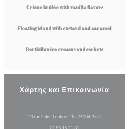
Crème brûlée with vanilla flavors
Floating island with custard and caramel
Berthillon ice creams and sorbets
Χάρτης και Επικοινωνία
((ανοίγει σε 
28 rue Saint-Louis en l'Île 75004 Paris
01 85 15 21 31