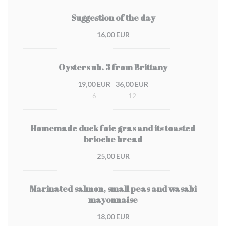
Suggestion of the day
16,00 EUR
Oysters nb. 3 from Brittany
19,00 EUR
36,00 EUR
6
12
Homemade duck foie gras and its toasted
brioche bread
25,00 EUR
Marinated salmon, small peas and wasabi
mayonnaise
18,00 EUR