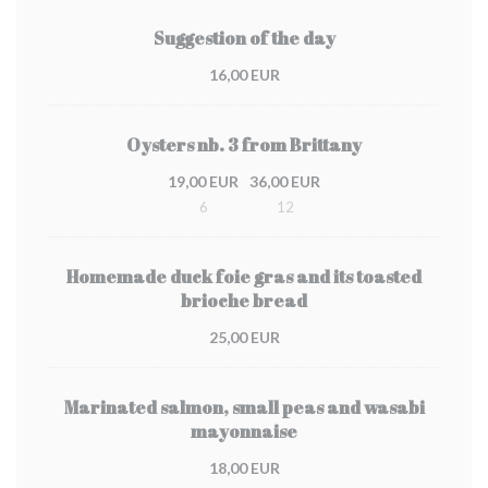
Suggestion of the day
16,00 EUR
Oysters nb. 3 from Brittany
19,00 EUR
36,00 EUR
6
12
Homemade duck foie gras and its toasted
brioche bread
25,00 EUR
Marinated salmon, small peas and wasabi
mayonnaise
18,00 EUR