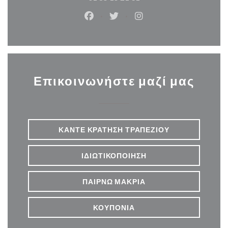
Facebook ((ανοίγει σε νέο παράθυρ
Twitter ((ανοίγει σε νέο παρ
Instagram ((ανοίγει σε
Επικοινωνήστε μαζί μας
ΚΆΝΤΕ ΚΡΆΤΗΣΗ ΤΡΑΠΕΖΙΟΎ
ΙΔΙΩΤΙΚΟΠΟΊΗΣΗ
ΠΑΊΡΝΩ ΜΑΚΡΙΆ
ΚΟΥΠΌΝΙΑ