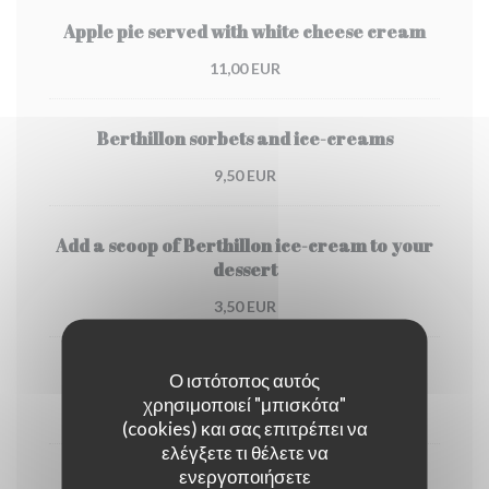
Apple pie served with white cheese cream
11,00 EUR
Berthillon sorbets and ice-creams
9,50 EUR
Add a scoop of Berthillon ice-cream to your
dessert
3,50 EUR
Coffee or Deca
Ο ιστότοπος αυτός
χρησιμοποιεί "μπισκότα"
4,00 EUR
(cookies) και σας επιτρέπει να
ελέγξετε τι θέλετε να
ενεργοποιήσετε
Tea or creme