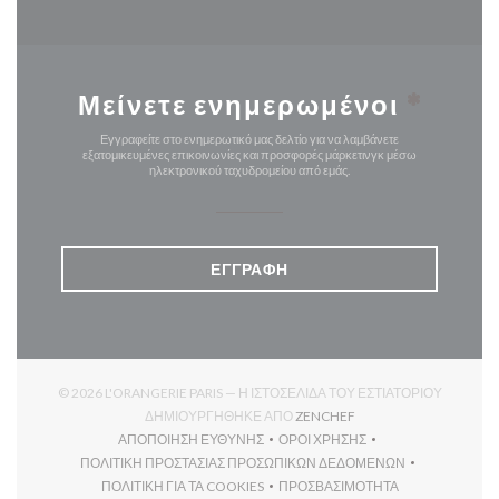
Μείνετε ενημερωμένοι
*
Εγγραφείτε στο ενημερωτικό μας δελτίο για να λαμβάνετε
εξατομικευμένες επικοινωνίες και προσφορές μάρκετινγκ μέσω
ηλεκτρονικού ταχυδρομείου από εμάς.
ΕΓΓΡΑΦΉ
© 2026 L'ORANGERIE PARIS — Η ΙΣΤΟΣΕΛΊΔΑ ΤΟΥ ΕΣΤΙΑΤΟΡΊΟΥ
((ΑΝΟΊΓΕΙ ΣΕ ΝΈΟ ΠΑΡ
ΔΗΜΙΟΥΡΓΉΘΗΚΕ ΑΠΌ
ZENCHEF
ΑΠΟΠΟΊΗΣΗ ΕΥΘΎΝΗΣ
ΌΡΟΙ ΧΡΉΣΗΣ
((ΑΝΟΊΓΕΙ ΣΕ ΝΈΟ ΠΑΡΆΘΥΡΟ))
((ΑΝΟΊΓΕΙ ΣΕ ΝΈΟ ΠΑΡΆΘΥ
ΠΟΛΙΤΙΚΉ ΠΡΟΣΤΑΣΊΑΣ ΠΡΟΣΩΠΙΚΏΝ ΔΕΔΟΜΈΝΩΝ
((ΑΝΟΊΓΕΙ ΣΕ ΝΈΟ ΠΑΡΆΘΥΡΟ))
ΠΟΛΙΤΙΚΉ ΓΙΑ ΤΑ COOKIES
ΠΡΟΣΒΑΣΙΜΌΤΗΤΑ
((ΑΝΟΊΓΕΙ ΣΕ ΝΈΟ ΠΑΡΆΘΥΡΟ))
((ΑΝΟΊΓΕΙ ΣΕ ΝΈΟ ΠΑΡΆΘ