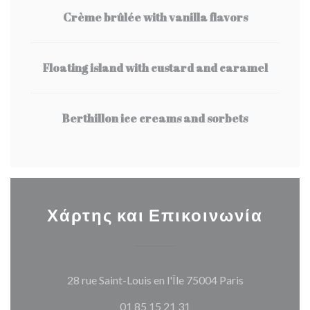
Crème brûlée with vanilla flavors
Floating island with custard and caramel
Berthillon ice creams and sorbets
Χάρτης και Επικοινωνία
((ανοίγει σε 
28 rue Saint-Louis en l'Île 75004 Paris
01 85 15 21 31