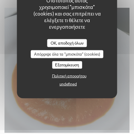
Ο ιστότοπος αυτός
χρησιμοποιεί "μπισκότα"
(cookies) και σας επιτρέπει να
ελέγξετε τι θέλετε να
ενεργοποιήσετε
OK, αποδοχή όλων
Απόρριψε όλα τα "μπισκότα" (cookies)
Εξατομίκευση
Πολιτική απορρήτου
undefined