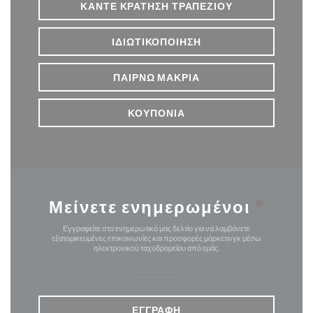
ΚΆΝΤΕ ΚΡΆΤΗΣΗ ΤΡΑΠΕΖΙΟΎ
ΙΔΙΩΤΙΚΟΠΟΊΗΣΗ
ΠΑΊΡΝΩ ΜΑΚΡΙΆ
ΚΟΥΠΌΝΙΑ
Μείνετε ενημερωμένοι
*
Εγγραφείτε στο ενημερωτικό μας δελτίο για να λαμβάνετε
εξατομικευμένες επικοινωνίες και προσφορές μάρκετινγκ μέσω
ηλεκτρονικού ταχυδρομείου από εμάς.
ΕΓΓΡΑΦΉ