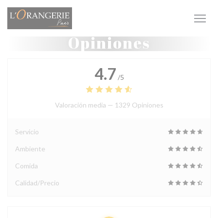
Personalización de sus opciones de cookies
Opiniones
4.7
/5
Valoración media —
1329 Opiniones
Servicio
Ambiente
Comida
Calidad/Precio