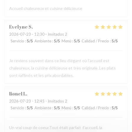
Accueil chaleureux et cuisine délicieuse
Evelyne
S
2026-07-23
- 12:30 - Invitados 2
Servicio
:
5
/5
Ambiente
:
5
/5
Menú
:
5
/5
Calidad / Precio
:
5
/5
Je reviens souvent dans ce lieu élégant où l'accueil est
chaleureux, la cuisine délicieuse et très originale. Les plats
sont raffinés et les prix abordables.
lionel
L
2026-07-23
- 12:45 - Invitados 2
Servicio
:
5
/5
Ambiente
:
5
/5
Menú
:
5
/5
Calidad / Precio
:
5
/5
Un vrai coup de coeur.Tout était parfait :l'accueil, la