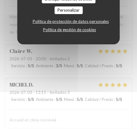
Personalizar
Merci mil fois pour une soirée excellente. L’atmosphère et le
Política de protección de datos personales
repas étaient un highlight de notre visite à l’Isle de St. Louis
Política de gestión de cookies
de Texas aux États Unis.
Claire
W
2026-07-03
- 20:00 - Invitados 2
Servicio
:
5
/5
Ambiente
:
3
/5
Menú
:
5
/5
Calidad / Precio
:
5
/5
MICHEL
D
2026-07-03
- 13:15 - Invitados 3
Servicio
:
5
/5
Ambiente
:
5
/5
Menú
:
5
/5
Calidad / Precio
:
5
/5
Accueil et clima convivial