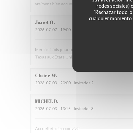
vraiment bien accueilli et soignés tout au long du re
redes sociales) 
'Rechazar todo' o
cualquier momento ha
Janet
O
2026-07-07
- 19:00 - Invitados 2
Merci mil fois pour une soirée excellente. L’atmosphère
Texas aux États Unis.
Claire
W
2026-07-03
- 20:00 - Invitados 2
MICHEL
D
2026-07-03
- 13:15 - Invitados 3
Accueil et clima convivial