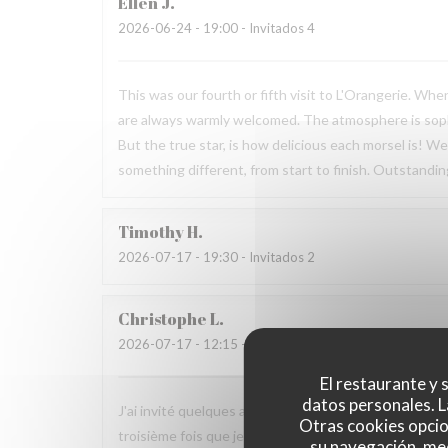
Ellen
J
2026-06-24
- 19:00 - Invitados 4
This was our fourth or fifth visit to L'Orangerie. Wh
are always warmly welcomed. The atmosphere is sophis
But the true star, is how delicious each morsel is! W
something different, from start to finish. Outstandin
Timothy
H
2026-07-17
- 19:30 - Invitados 2
Christophe
L
2026-07-17
- 12:15 - Invitados 6
El restaurante y s
datos personales. L
J'ai invité quelques amis pour fêter mon départ à la r
Otras cookies opcio
troisième fois que je déjeune ici et à chaque fois je m
su navegación, med