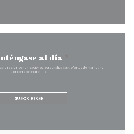
ana))
ventana))
na nueva ventana))
nténgase al día
*
 para recibir comunicaciones personalizadas y ofertas de marketing
por correo electrónico.
SUSCRIBIRSE