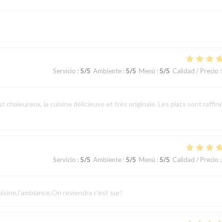
Servicio
:
5
/5
Ambiente
:
5
/5
Menú
:
5
/5
Calidad / Precio
:
t chaleureux, la cuisine délicieuse et très originale. Les plats sont raffin
Servicio
:
5
/5
Ambiente
:
5
/5
Menú
:
5
/5
Calidad / Precio
:
cuisine,l'ambiance.On reviendra c'est sur!