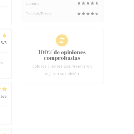
Comida
Calidad/Precio
5
/5
100% de opiniones
comprobadas
és
Solo los clientes que reservaron
dejaron su opinión
5
/5