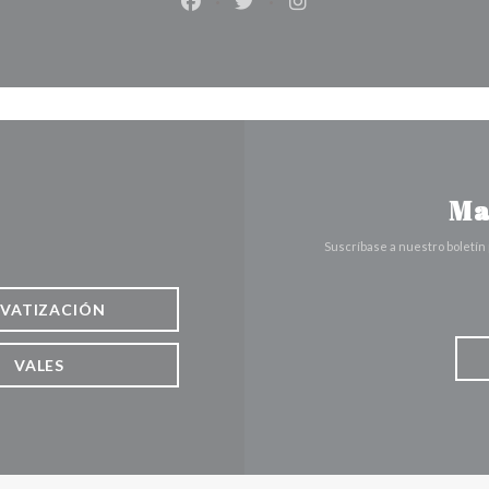
Facebook ((abre en una nueva vent
Twitter ((abre en una nueva 
Instagram ((abre en u
Ma
Suscríbase a nuestro boletín
IVATIZACIÓN
VALES