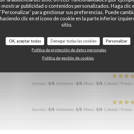
pas. Bref, on passe un très bon moment.
o mostrar publicidad o contenidos personalizados. Haga clic e
 'Personalizar' para gestionar sus preferencias. Puede cambi
ciendo clic en el icono de cookie en la parte inferior izquier
sitio.
Servicio
:
5
/5
Ambiente
:
5
/5
Menú
:
5
/5
Calidad / Precio
:
OK, aceptar todas
Denegar todas las cookies
Personalizar
 et le repas étaient un highlight de notre visite à l’Isle de St. Louis de
Política de protección de datos personales
Política de gestión de cookies
Servicio
:
5
/5
Ambiente
:
3
/5
Menú
:
5
/5
Calidad / Precio
:
Servicio
:
5
/5
Ambiente
:
5
/5
Menú
:
5
/5
Calidad / Precio
: