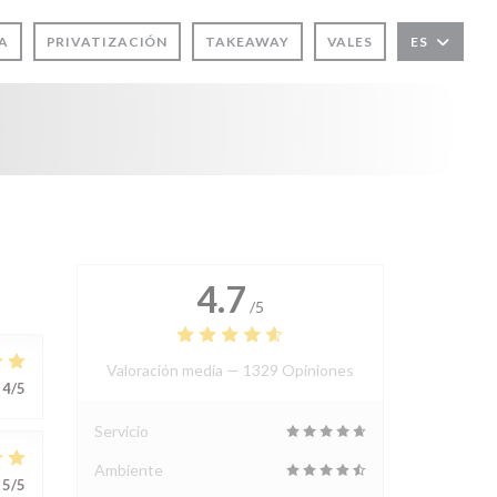
A
PRIVATIZACIÓN
TAKEAWAY
VALES
ES
4.7
/5
Valoración media —
1329 Opiniones
4
/5
Servicio
Ambiente
5
/5