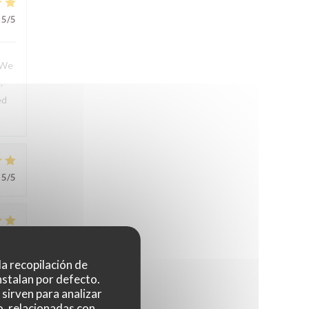
5
/5
. We
.
ed
5
/5
5
/5
 la recopilación de
nstalan por defecto.
sirven para analizar
o, relacionadas con