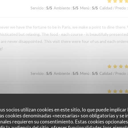
Servicio
:
5
/5
Ambiente
:
5
/5
Menú
:
5
/5
Calidad / Precio
:
enever we have the fortune to be in Paris, we make a point to dine there
ticated but relaxing. The food - each course - is beautifully presented
e are never disappointed. This visit there were four of us and each order
g!
Servicio
:
5
/5
Ambiente
:
5
/5
Menú
:
5
/5
Calidad / Precio
:
Servicio
:
5
/5
Ambiente
:
5
/5
Menú
:
5
/5
Calidad / Precio
:
us socios utilizan cookies en este sitio, lo que puede implicar
as cookies denominadas «necesarias» son obligatorias y se i
etraite et nous avons très bien mangé, tout le monde était ravi. C'est la
nales requieren su consentimiento. Estas cookies opcionales 
e suis régalé. De plus, le service est très aimable et chaleureux, on est
ir la audiencia del sitio, ofrecer funcionalidades (por ejempl