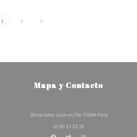
1
2
3
Mapa y Contacto
((abre en una 
28 rue Saint-Louis en l'Île 75004 Paris
01 85 15 21 31