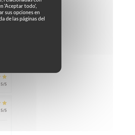
n 'Aceptar todo',
ar sus opciones en
da de las páginas del
5
/5
5
/5
5
/5