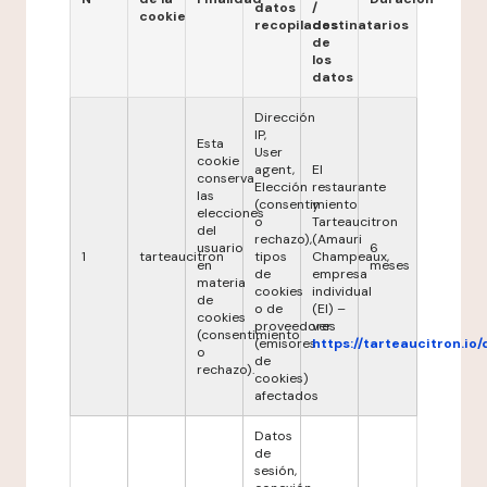
datos
/
cookie
recopilados
destinatarios
de
los
datos
Dirección
IP,
Esta
User
cookie
agent,
El
conserva
Elección
restaurante
las
(consentimiento
y
elecciones
o
Tarteaucitron
del
rechazo),
(Amauri
usuario
6
1
tarteaucitron
tipos
Champeaux,
en
meses
de
empresa
materia
cookies
individual
de
o de
(EI) –
cookies
proveedores
ver
(consentimiento
(emisores
https://tarteaucitron.io/
o
de
rechazo).
cookies)
afectados
Datos
de
sesión,