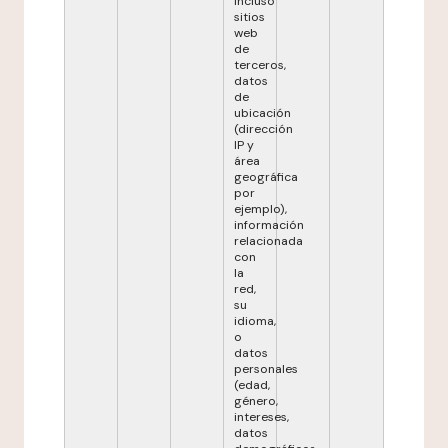
incluso
sitios
web
de
terceros,
datos
de
ubicación
(dirección
IP y
área
geográfica
por
ejemplo),
información
relacionada
con
la
red,
su
idioma,
o
datos
personales
(edad,
género,
intereses,
datos