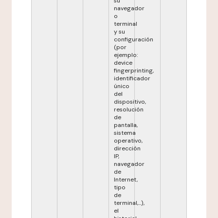
su
navegador
o
terminal
y su
configuración
(por
ejemplo:
device
fingerprinting,
identificador
único
del
dispositivo,
resolución
de
pantalla,
sistema
operativo,
dirección
IP,
navegador
de
Internet,
tipo
de
terminal,...),
el