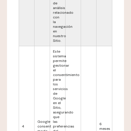
de
análisis
relacionado
con
la
navegación
en
nuestro
Sitio.
Este
sistema
permite
gestionar
el
consentimiento
para
los
servicios
de
Google
en el
Sitio,
asegurando
que
Google
las
6
4
consent
preferencias
meses