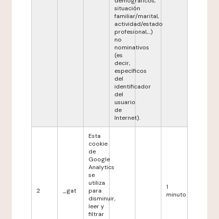
demográficos,
situación
familiar/marital,
actividad/estado
profesional,...)
no
nominativos
(es
decir,
específicos
del
identificador
del
usuario
de
Internet).
Esta
cookie
de
Google
Analytics
se
utiliza
1
2
_gat
para
minuto
disminuir,
leer y
filtrar