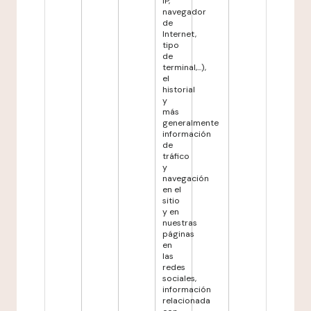
IP,
navegador
de
Internet,
tipo
de
terminal,...),
el
historial
y
más
generalmente
información
de
tráfico
y
navegación
en el
sitio
y en
nuestras
páginas
en
las
redes
sociales,
información
relacionada