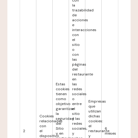
con
la
trazabilidad
de
acciones
e
interacciones
con
el
sitio
o
con
las
páginas
del
restaurante
en
Estas
las
cookies
redes
tienen
sociales
como
o
Empresas
objetivo
entre
que
garantizar
el
utilizan
la
sitio
Cookies
dichas
seguridad
y las
relacionadas
cookies:
del
redes
con
el
Sitio
sociales,
6
2
el
restaurante
y, en
y
meses
dispositivo
y