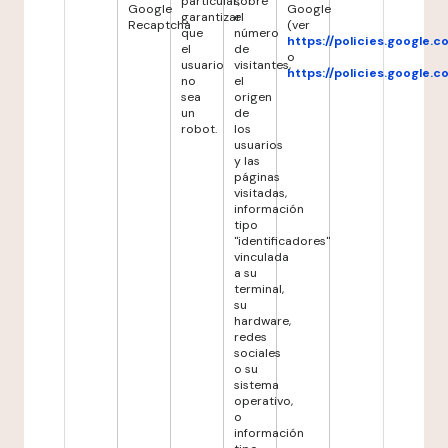
particular,
sobre
Google
Google
garantizar
el
Recaptcha
(ver
que
número
https://policies.google.
el
de
o
usuario
visitantes,
https://policies.google.
no
el
sea
origen
un
de
robot.
los
usuarios
y las
páginas
visitadas,
información
tipo
"identificadores"
vinculada
a su
terminal,
su
hardware,
redes
sociales
o su
sistema
operativo,
o
información