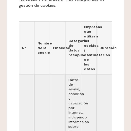
gestión de cookies.
Empresas
que
utilizan
Categorías
las
Nombre
de
cookies
N°
de la
Finalidad
Duración
datos
/
cookie
recopilados
destinatarios
de
los
datos
Datos
de
sesión,
conexión
y
navegación
por
Internet,
incluyendo
información
sobre