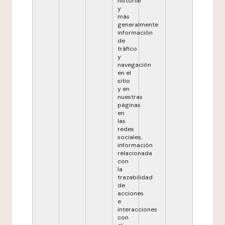
historial
y
más
generalmente
información
de
tráfico
y
navegación
en el
sitio
y en
nuestras
páginas
en
las
redes
sociales,
información
relacionada
con
la
trazabilidad
de
acciones
e
interacciones
con