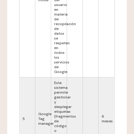
mode
del
usuario
en
materia
de
recopilación
de
datos
se
respeten
en
todos
los
servicios
de
Google.
Este
sistema
permite
gestionar
y
desplegar
etiquetas
Google
(fragmentos
6
5
Tag
de
meses
manager
código
o