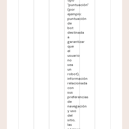
tipo
"puntuación"
(por
ejemplo:
puntuación
de
bot
destinada
a
garantizar
que
el
usuario
no
sea
un
robot),
información
relacionada
con
sus
preferencias
de
navegación
y uso
del
sitio,
las