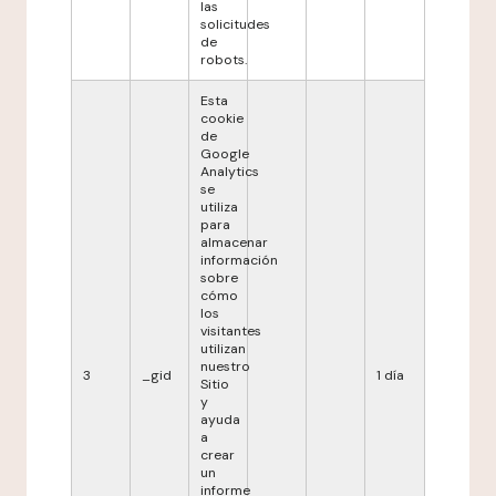
las
solicitudes
de
robots.
Esta
cookie
de
Google
Analytics
se
utiliza
para
almacenar
información
sobre
cómo
los
visitantes
utilizan
nuestro
3
_gid
1 día
Sitio
y
ayuda
a
crear
un
informe