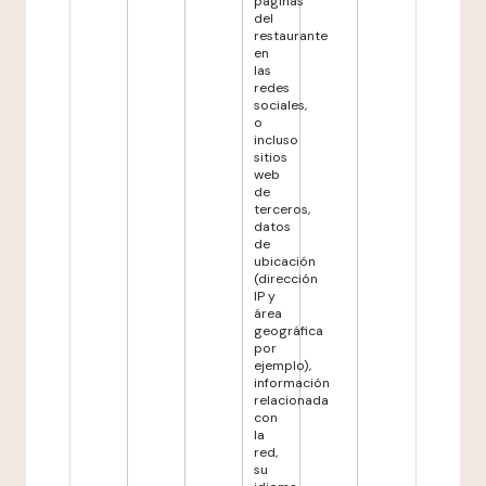
páginas
del
restaurante
en
las
redes
sociales,
o
incluso
sitios
web
de
terceros,
datos
de
ubicación
(dirección
IP y
área
geográfica
por
ejemplo),
información
relacionada
con
la
red,
su