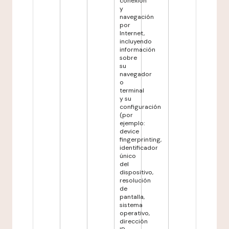
conexión
y
navegación
por
Internet,
incluyendo
información
sobre
su
navegador
o
terminal
y su
configuración
(por
ejemplo:
device
fingerprinting,
identificador
único
del
dispositivo,
resolución
de
pantalla,
sistema
operativo,
dirección