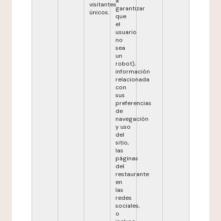
a
visitantes
garantizar
únicos.
que
el
usuario
no
sea
un
robot),
información
relacionada
con
sus
preferencias
de
navegación
y uso
del
sitio,
las
páginas
del
restaurante
en
las
redes
sociales,
o