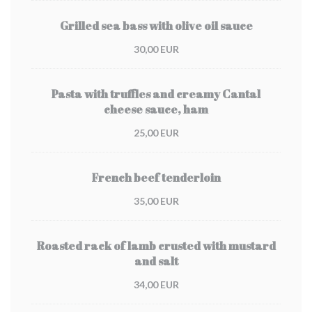
Grilled sea bass with olive oil sauce
30,00 EUR
Pasta with truffles and creamy Cantal
cheese sauce, ham
25,00 EUR
French beef tenderloin
35,00 EUR
Roasted rack of lamb crusted with mustard
and salt
34,00 EUR