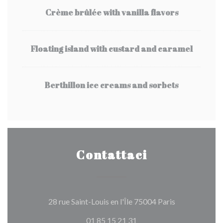
Crème brûlée with vanilla flavors
Floating island with custard and caramel
Berthillon ice creams and sorbets
Contattaci
((apre una nuo
28 rue Saint-Louis en l'Île 75004 Paris
01 85 15 21 31