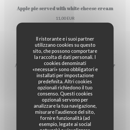
Apple pie served with white cheese cream
11,00 EUR
Berthillon sorbets and ice-creams
Il ristorante e i suoi partner
utilizzano cookies su questo
9,50 EUR
sito, che possono comportare
la raccolta di dati personali. I
cookies denominati
Add a scoop of Berthillon ice-cream to your
«necessari» sono obbligatori e
dessert
installati per impostazione
predefinita. Altri cookies
3,50 EUR
opzionali richiedono il tuo
consenso. Questi cookies
opzionali servono per
Coffee or Deca
analizzare la tua navigazione,
4,00 EUR
misurare l'audience del sito,
fornire funzionalità (ad
esempio, legate ai social
Tea or creme