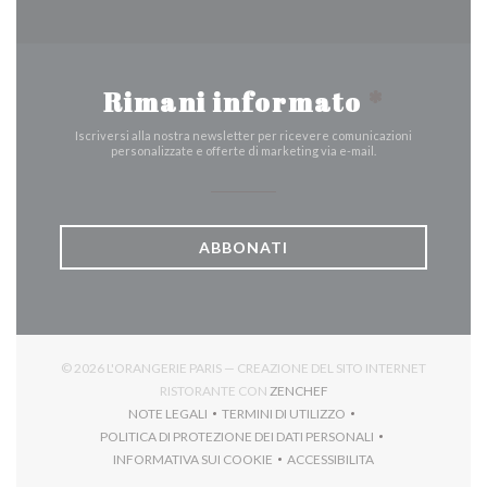
Rimani informato
*
Iscriversi alla nostra newsletter per ricevere comunicazioni
personalizzate e offerte di marketing via e-mail.
ABBONATI
© 2026 L'ORANGERIE PARIS — CREAZIONE DEL SITO INTERNET
((APRE UNA NUOVA FINES
RISTORANTE CON
ZENCHEF
NOTE LEGALI
TERMINI DI UTILIZZO
((APRE UNA NUOVA FINESTRA))
((APRE UNA NUOVA FINESTRA))
POLITICA DI PROTEZIONE DEI DATI PERSONALI
((APRE UNA NUOVA FINESTRA))
INFORMATIVA SUI COOKIE
ACCESSIBILITA
((APRE UNA NUOVA FINESTRA))
((APRE UNA NUOVA FINES