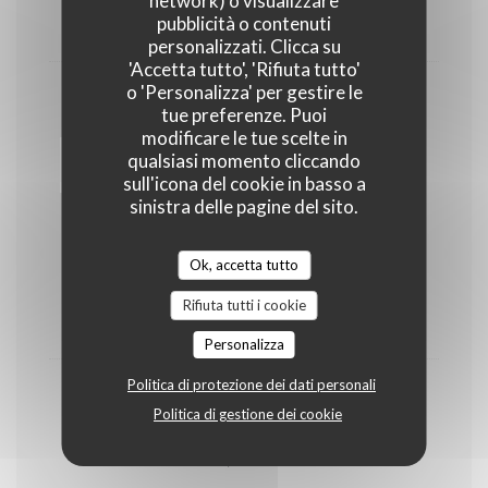
network) o visualizzare
pubblicità o contenuti
4,50 EUR
personalizzati. Clicca su
'Accetta tutto', 'Rifiuta tutto'
o 'Personalizza' per gestire le
Cappuccino
tue preferenze. Puoi
modificare le tue scelte in
5,00 EUR
qualsiasi momento cliccando
sull'icona del cookie in basso a
Our menu
sinistra delle pagine del sito.
Ok, accetta tutto
Starter - Main course - Dessert
Rifiuta tutti i cookie
39,00 EUR
Personalizza
Politica di protezione dei dati personali
Starter - Main course or Main course -
Politica di gestione dei cookie
Dessert
31,00 EUR