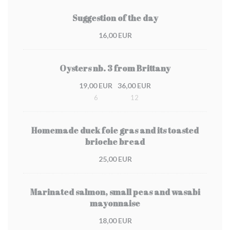
Suggestion of the day
16,00 EUR
Oysters nb. 3 from Brittany
19,00 EUR
36,00 EUR
6
12
Homemade duck foie gras and its toasted
brioche bread
25,00 EUR
Marinated salmon, small peas and wasabi
mayonnaise
18,00 EUR