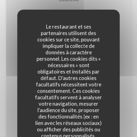
Coteaux d'Aix en Provence
Le restaurant et ses
12,00 EUR
partenaires utilisent des
cookies sur ce site, pouvant
LES MOUSSEUX
impliquer la collecte de
données à caractère
12 cl
personnel. Les cookies dits «
nécessaires » sont
La Bulle de Lacoste Rosé
obligatoires et installés par
défaut. D'autres cookies
10,50 EUR
facultatifs nécessitent votre
consentement. Ces cookies
LES CHAMPAGNES
facultatifs servent à analyser
12 cl
votre navigation, mesurer
l'audience du site, proposer
des fonctionnalités (ex : en
Veuve pelletier brut
lien avec les réseaux sociaux)
ou afficher des publicités ou
13,00 EUR
contenus personnalisés.