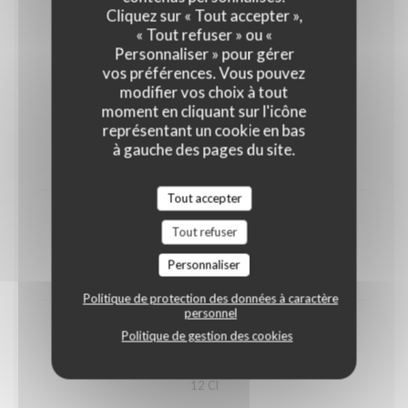
Cliquez sur « Tout accepter »,
« Tout refuser » ou «
Nos Apéritifs
Personnaliser » pour gérer
vos préférences. Vous pouvez
modifier vos choix à tout
moment en cliquant sur l'icône
Champagne Tsarine rosé
représentant un cookie en bas
14,00 EUR
à gauche des pages du site.
12 Cl
Tout accepter
Cocktail du jour
Tout refuser
10,00 EUR
Personnaliser
12 Cl
Politique de protection des données à caractère
personnel
Kir royal
Politique de gestion des cookies
15,00 EUR
12 Cl