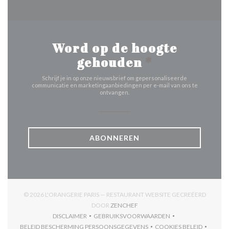
Word op de hoogte
gehouden
*
Schrijf je in op onze nieuwsbrief om gepersonaliseerde
communicatie en marketingaanbiedingen per e-mail van ons te
ontvangen.
ABONNEREN
© 2026 L'ORANGERIE PARIS — RESTAURANT WEBSITE GECREËERD
((OPENT IN EEN NIEUW VENSTER
DOOR
ZENCHEF
DISCLAIMER
GEBRUIKSVOORWAARDEN
((OPENT IN EEN NIEUW VENSTER))
((OPENT IN EEN NIEUW VENSTER)
BELEID BESCHERMING PERSOONSGEGEVENS
COOKIES BELEID