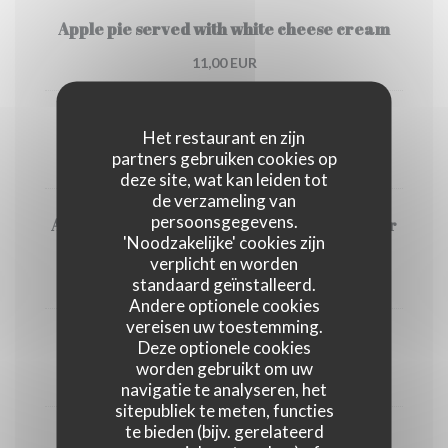
Apple pie served with white cheese cream
11,00 EUR
Berthillon sorbets and ice-creams
Het restaurant en zijn
partners gebruiken cookies op
9,50 EUR
deze site, wat kan leiden tot
de verzameling van
persoonsgegevens.
Add a scoop of Berthillon ice-cream to your
'Noodzakelijke' cookies zijn
dessert
verplicht en worden
3,50 EUR
standaard geïnstalleerd.
Andere optionele cookies
vereisen uw toestemming.
Coffee or Deca
Deze optionele cookies
worden gebruikt om uw
4,00 EUR
navigatie te analyseren, het
sitepubliek te meten, functies
te bieden (bijv. gerelateerd
Tea or creme