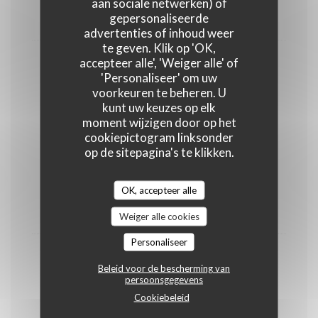
aan sociale netwerken) of
gepersonaliseerde
4,50 EUR
advertenties of inhoud weer
te geven. Klik op 'OK,
accepteer alle', 'Weiger alle' of
Cappuccino
'Personaliseer' om uw
5,00 EUR
voorkeuren te beheren. U
kunt uw keuzes op elk
moment wijzigen door op het
Our menu
cookiepictogram linksonder
op de sitepagina's te klikken.
Starter - Main course - Dessert
OK, accepteer alle
39,00 EUR
Weiger alle cookies
Personaliseer
Starter - Main course or Main course -
Beleid voor de bescherming van
Dessert
persoonsgegevens
Cookiebeleid
31,00 EUR