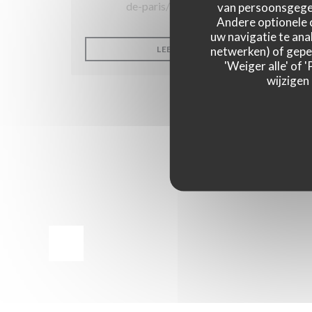
de-paris/l-orangerie-3690909
van persoonsgegev
Andere optionele 
uw navigatie te anal
netwerken) of geper
((OPENT IN EE
LEES HET ARTIKEL
'Weiger alle' of
wijzigen