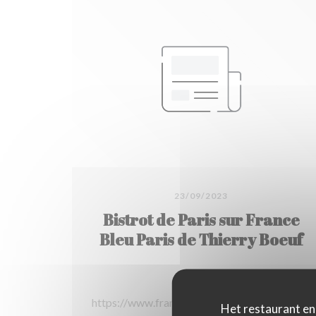
23/09/2023
Bistrot de Paris sur France
Bleu Paris de Thierry Boeuf
https://www.francebleu.fr/emissions/bistrot-
Het restaurant en 