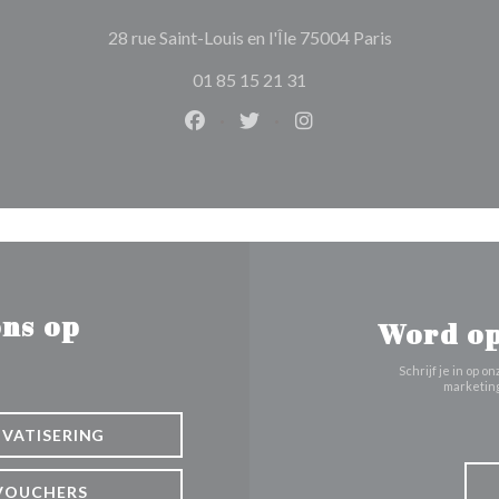
((opent in een
28 rue Saint-Louis en l'Île 75004 Paris
01 85 15 21 31
Facebook ((opent in een nieuw ven
Twitter ((opent in een nieuw
Instagram ((opent in e
ns op
Word op
Schrijf je in op
marketing
IVATISERING
VOUCHERS