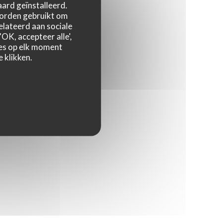
ard geïnstalleerd.
worden gebruikt om
relateerd aan sociale
OK, accepteer alle',
zes op elk moment
 klikken.