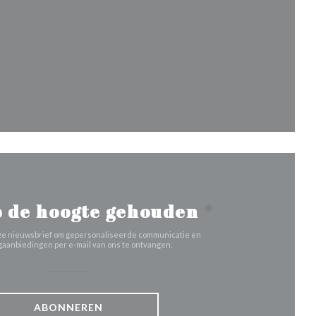
 nieuw venster))
ster))
 venster))
en nieuw venster))
 de hoogte gehouden
*
 onze nieuwsbrief om gepersonaliseerde communicatie en
aanbiedingen per e-mail van ons te ontvangen.
ABONNEREN