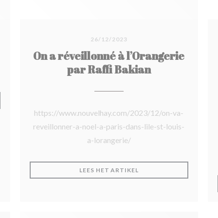
26/12/2023
On a réveillonné à l’Orangerie
par Raffi Bakian
N NIEUW VENSTER))
https://www.nouvelhay.com/2023/12/on-va-
reveillonner-a-noel-a-paris-dans-lile-st-louis-
a-lorangerie/
((OPENT IN EEN NIEUW 
LEES HET ARTIKEL