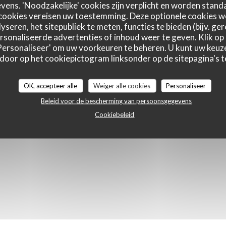
ens. 'Noodzakelijke' cookies zijn verplicht en worden standa
cookies vereisen uw toestemming. Deze optionele cookies 
yseren, het sitepubliek te meten, functies te bieden (bijv. ge
sonaliseerde advertenties of inhoud weer te geven. Klik op '
N NIEUW VENSTER))
 'Personaliseer' om uw voorkeuren te beheren. U kunt uw keu
 door op het cookiepictogram linksonder op de sitepagina's te
OK, accepteer alle
Weiger alle cookies
Personaliseer
Beleid voor de bescherming van persoonsgegevens
Cookiebeleid