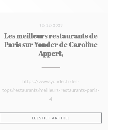
12/12/2023
Les meilleurs restaurants de
Paris sur Yonder de Caroline
Appert,
https://www.yonder.fr/les-
tops/restaurants/meilleurs-restaurants-paris-
4
VENSTER))
((OPENT IN EEN NIEUW VENSTER)
LEES HET ARTIKEL