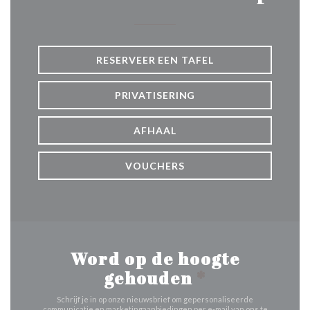
RESERVEER EEN TAFEL
PRIVATISERING
AFHAAL
VOUCHERS
Word op de hoogte
gehouden
*
Schrijf je in op onze nieuwsbrief om gepersonaliseerde
communicatie en marketingaanbiedingen per e-mail van ons te