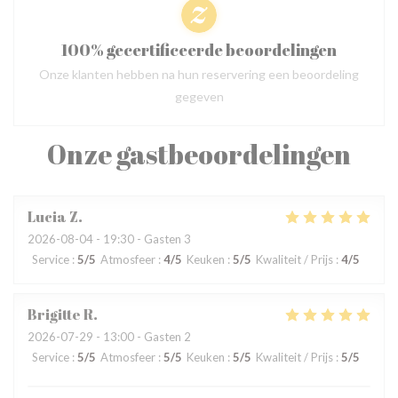
100% gecertificeerde beoordelingen
Onze klanten hebben na hun reservering een beoordeling
gegeven
Onze gastbeoordelingen
Lucia
Z
2026-08-04
- 19:30 - Gasten 3
Service
:
5
/5
Atmosfeer
:
4
/5
Keuken
:
5
/5
Kwaliteit / Prijs
:
4
/5
Brigitte
R
2026-07-29
- 13:00 - Gasten 2
Service
:
5
/5
Atmosfeer
:
5
/5
Keuken
:
5
/5
Kwaliteit / Prijs
:
5
/5