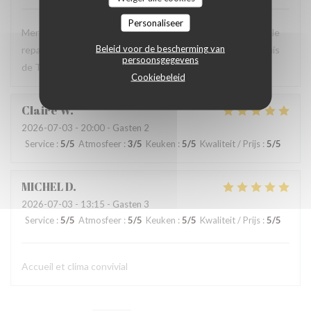
Personaliseer
Merci mil fois pour une soirée excellente. L’atmosphère et le
Beleid voor de bescherming van
repas étaient un highlight de notre visite à l’Isle de St. Louis
persoonsgegevens
de Texas aux États Unis.
Cookiebeleid
Claire
W
2026-07-03
- 20:00 - Gasten 2
Service
:
5
/5
Atmosfeer
:
3
/5
Keuken
:
5
/5
Kwaliteit / Prijs
:
5
/5
MICHEL
D
2026-07-03
- 13:15 - Gasten 3
Service
:
5
/5
Atmosfeer
:
5
/5
Keuken
:
5
/5
Kwaliteit / Prijs
:
5
/5
Accueil et clima convivial