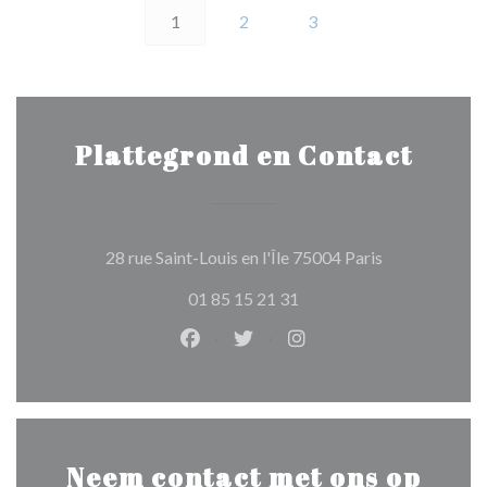
1
2
3
Plattegrond en Contact
((opent in een
28 rue Saint-Louis en l'Île 75004 Paris
01 85 15 21 31
Facebook ((opent in een nieuw ven
Twitter ((opent in een nieuw
Instagram ((opent in e
Neem contact met ons op