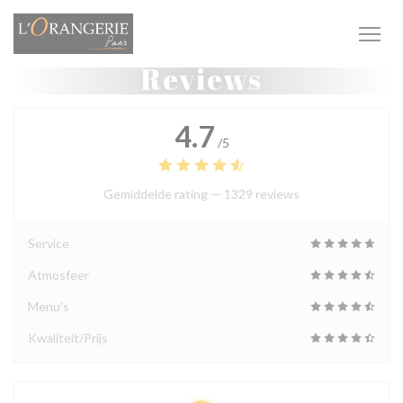
Cookies beheer paneel
Reviews
4.7
/5
Gemiddelde rating —
1329 reviews
Service
Atmosfeer
Menu's
Kwaliteit/Prijs