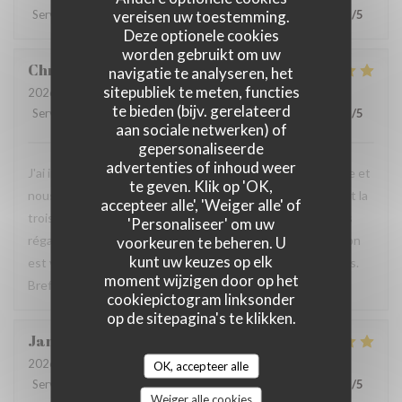
vereisen uw toestemming.
Service
:
5
/5
Atmosfeer
:
5
/5
Keuken
:
5
/5
Kwaliteit / Prijs
:
5
/5
Deze optionele cookies
worden gebruikt om uw
Christophe
L
navigatie te analyseren, het
sitepubliek te meten, functies
2026-07-17
- 12:15 - Gasten 6
te bieden (bijv. gerelateerd
Service
:
5
/5
Atmosfeer
:
5
/5
Keuken
:
5
/5
Kwaliteit / Prijs
:
5
/5
aan sociale netwerken) of
gepersonaliseerde
advertenties of inhoud weer
J'ai invité quelques amis pour fêter mon départ à la retraite et
te geven. Klik op 'OK,
nous avons très bien mangé, tout le monde était ravi. C'est la
accepteer alle', 'Weiger alle' of
troisième fois que je déjeune ici et à chaque fois je me suis
'Personaliseer' om uw
régalé. De plus, le service est très aimable et chaleureux, on
voorkeuren te beheren. U
kunt uw keuzes op elk
est vraiment bien accueilli et soignés tout au long du repas.
moment wijzigen door op het
Bref, on passe un très bon moment.
cookiepictogram linksonder
op de sitepagina's te klikken.
Janet
O
2026-07-07
- 19:00 - Gasten 2
OK, accepteer alle
Service
:
5
/5
Atmosfeer
:
5
/5
Keuken
:
5
/5
Kwaliteit / Prijs
:
5
/5
Weiger alle cookies