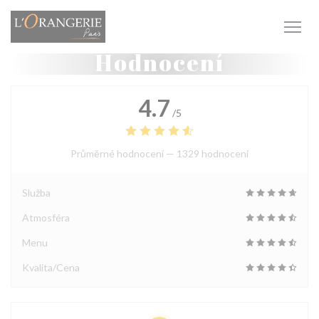
Panel pro správu cookies
Hodnocení
4.7
/5
Průměrné hodnocení —
1329 hodnoceni
Služba
Atmosféra
Menu
Kvalita/Cena