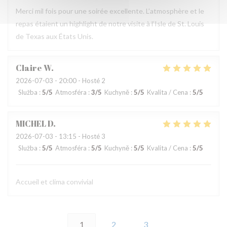
Merci mil fois pour une soirée excellente. L’atmosphère et le
repas étaient un highlight de notre visite à l’Isle de St. Louis
de Texas aux États Unis.
Claire
W
2026-07-03
- 20:00 - Hosté 2
Služba
:
5
/5
Atmosféra
:
3
/5
Kuchyně
:
5
/5
Kvalita / Cena
:
5
/5
MICHEL
D
2026-07-03
- 13:15 - Hosté 3
Služba
:
5
/5
Atmosféra
:
5
/5
Kuchyně
:
5
/5
Kvalita / Cena
:
5
/5
Accueil et clima convivial
1
2
3