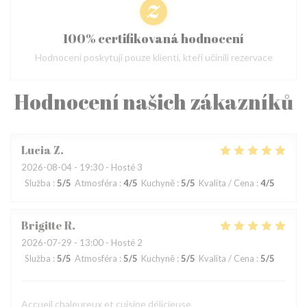
100% certifikovaná hodnocení
Hodnocení poskytují pouze klienti, kteří učinili rezervace
Hodnocení našich zákazníků
Lucia
Z
2026-08-04
- 19:30 - Hosté 3
Služba
:
5
/5
Atmosféra
:
4
/5
Kuchyně
:
5
/5
Kvalita / Cena
:
4
/5
Brigitte
R
2026-07-29
- 13:00 - Hosté 2
Služba
:
5
/5
Atmosféra
:
5
/5
Kuchyně
:
5
/5
Kvalita / Cena
:
5
/5
Accueil chaleureux et cuisine délicieuse