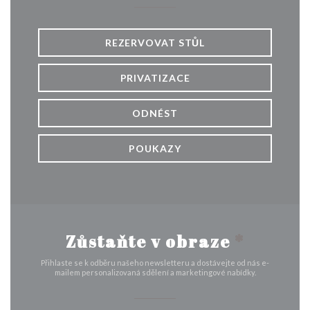
REZERVOVAT STŮL
PRIVATIZACE
ODNÉST
POUKAZY
Zůstaňte v obraze
*
Přihlaste se k odběru našeho newsletteru a dostávejte od nás e-
mailem personalizovaná sdělení a marketingové nabídky.