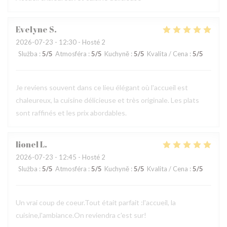
Evelyne
S
2026-07-23
- 12:30 - Hosté 2
Služba
:
5
/5
Atmosféra
:
5
/5
Kuchyně
:
5
/5
Kvalita / Cena
:
5
/5
Je reviens souvent dans ce lieu élégant où l'accueil est
chaleureux, la cuisine délicieuse et très originale. Les plats
sont raffinés et les prix abordables.
lionel
L
2026-07-23
- 12:45 - Hosté 2
Služba
:
5
/5
Atmosféra
:
5
/5
Kuchyně
:
5
/5
Kvalita / Cena
:
5
/5
Un vrai coup de coeur.Tout était parfait :l'accueil, la
cuisine,l'ambiance.On reviendra c'est sur!