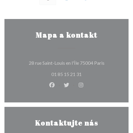
Mapa a kontakt
((otevře se v 
28 rue Saint-Louis en l'Île 75004 Paris
01 85 15 21 31
Facebook ((otevře se v novém okně
Twitter ((otevře se v novém 
Instagram ((otevře se 
Kontaktujte nás