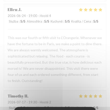
Ellen
J
2026-06-24
- 19:00 - Hosté 4
Služba
:
5
/5
Atmosféra
:
5
/5
Kuchyně
:
5
/5
Kvalita / Cena
:
5
/5
This was our fourth or fifth visit to L'Orangerie. Whenever we
have the fortune to be in Paris, we make a point to dine there.
We are always warmly welcomed. The atmosphere is
sophisticated but relaxing. The food - each course - is
beautifully presented. But the true star, is how delicious each
morsel is! We are never disappointed. This visit there were
four of us and each ordered something different, from start
to finish. Outstanding!
Timothy
H
2026-07-17
- 19:30 - Hosté 2
Služba
:
5
/5
Atmosféra
:
5
/5
Kuchyně
:
5
/5
Kvalita / Cena
:
5
/5