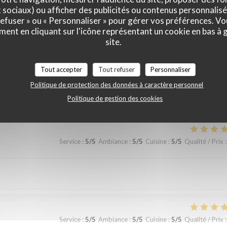
Service
:
5
/5
Ambiance
:
5
/5
Cuisine
:
5
/5
Qualité / Prix
:
x sociaux) ou afficher des publicités ou contenus personnalisé
 refuser » ou « Personnaliser » pour gérer vos préférences. V
ment en cliquant sur l'icône représentant un cookie en bas à
 et le repas étaient un highlight de notre visite à l’Isle de St. Louis de
site.
Tout accepter
Tout refuser
Personnaliser
Politique de protection des données à caractère personnel
Service
:
5
/5
Ambiance
:
3
/5
Cuisine
:
5
/5
Qualité / Prix
:
Politique de gestion des cookies
Service
:
5
/5
Ambiance
:
5
/5
Cuisine
:
5
/5
Qualité / Prix
:
Service
:
5
/5
Ambiance
:
5
/5
Cuisine
:
5
/5
Qualité / Prix
: