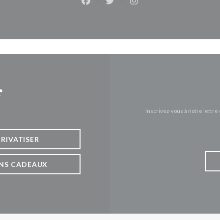
Facebook ((ouvre une nouvelle fen
Twitter ((ouvre une nouvelle
Instagram ((ouvre une 
r
Inscrivez-vous à notre lettr
PRIVATISER
NS CADEAUX