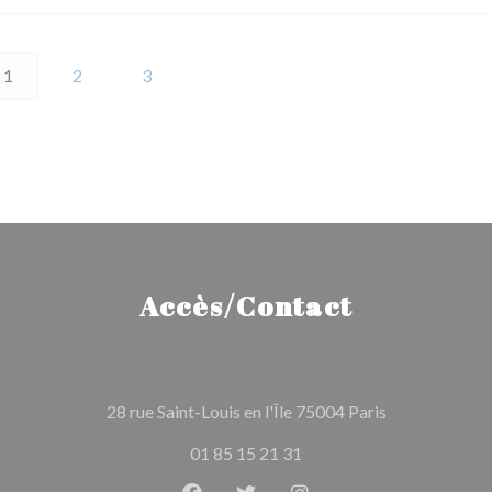
1
2
3
Accès/Contact
((ouvre une no
28 rue Saint-Louis en l'Île 75004 Paris
01 85 15 21 31