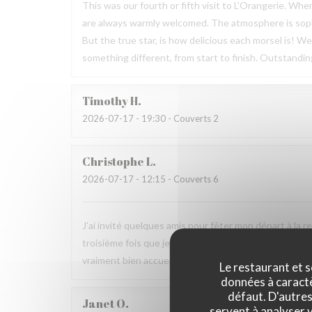
This was our fourth or fifth visit to L'Orangerie. Wh
are always warmly welcomed. The atmosphere is sophis
But the true star, is how delicious each morsel is! W
something different, from start to finish. Outstandin
Timothy
H
2026-07-17
- 19:30 - Couverts 2
Christophe
L
2026-07-17
- 12:15 - Couverts 6
J'ai invité quelques amis pour fêter mon départ à la r
troisième fois que je déjeune ici et à chaque fois je m
vraiment bien accueilli et soignés tout au long du re
Le restaurant et s
données à caractèr
défaut. D'autres
Janet
O
servent à analyser v