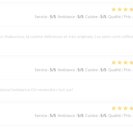
Service
:
5
/5
Ambiance
:
5
/5
Cuisine
:
5
/5
Qualité / Prix
:
t chaleureux, la cuisine délicieuse et très originale. Les plats sont raffin
Service
:
5
/5
Ambiance
:
5
/5
Cuisine
:
5
/5
Qualité / Prix
:
cuisine,l'ambiance.On reviendra c'est sur!
Service
:
5
/5
Ambiance
:
5
/5
Cuisine
:
5
/5
Qualité / Prix
: