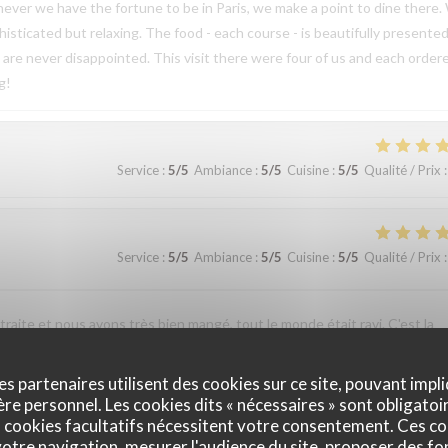
enever we have the fortune to be in Paris, we make a point to dine there
ticated but relaxing. The food - each course - is beautifully presented
e are never disappointed. This visit there were four of us and each order
g!
Service
:
5
/5
Ambiance
:
5
/5
Cuisine
:
5
/5
Qualité / Prix
:
Service
:
5
/5
Ambiance
:
5
/5
Cuisine
:
5
/5
Qualité / Prix
:
etraite et nous avons très bien mangé, tout le monde était ravi. C'est la
e suis régalé. De plus, le service est très aimable et chaleureux, on est
pas. Bref, on passe un très bon moment.
es partenaires utilisent des cookies sur ce site, pouvant impli
e personnel. Les cookies dits « nécessaires » sont obligatoir
 cookies facultatifs nécessitent votre consentement. Ces co
otre navigation, mesurer l'audience du site, proposer des fon