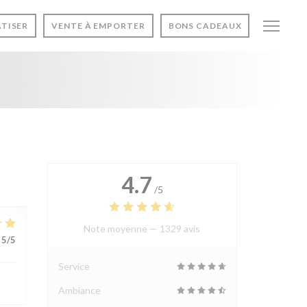
ATISER
VENTE À EMPORTER
BONS CADEAUX
4.7
/5
Note moyenne —
1329 avis
5
/5
Service
Ambiance