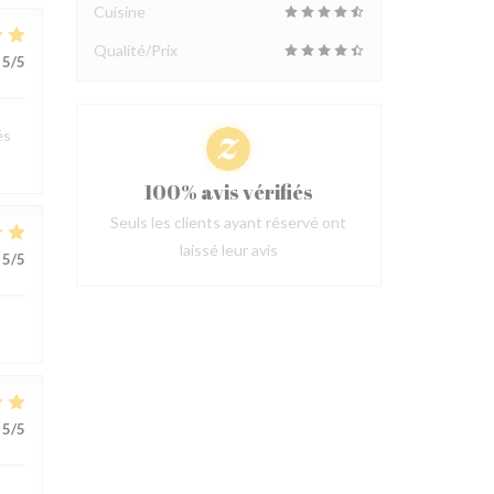
Cuisine
Qualité/Prix
5
/5
és
100% avis vérifiés
Seuls les clients ayant réservé ont
laissé leur avis
5
/5
5
/5