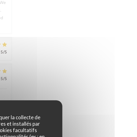
. We
.
ed
5
/5
5
/5
quer la collecte de
es et installés par
okies facultatifs
ctionnalités (ex : en