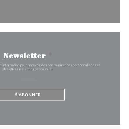
être))
 fenêtre))
nouvelle fenêtre))
Newsletter
*
e d'information pour recevoir des communications personnalisées et
des offres marketing par courriel.
S'ABONNER