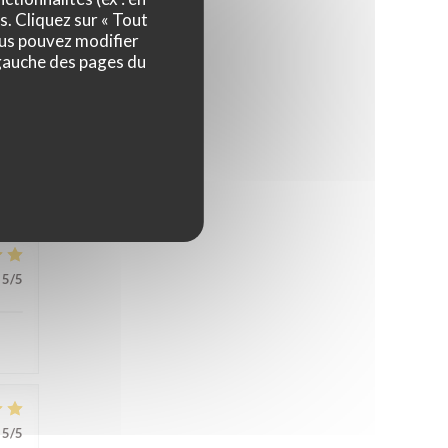
5
/5
s. Cliquez sur « Tout
ous pouvez modifier
 gauche des pages du
5
/5
5
/5
5
/5