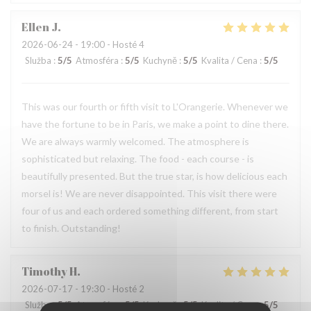
Ellen
J
2026-06-24
- 19:00 - Hosté 4
Služba
:
5
/5
Atmosféra
:
5
/5
Kuchyně
:
5
/5
Kvalita / Cena
:
5
/5
This was our fourth or fifth visit to L'Orangerie. Whenever we
have the fortune to be in Paris, we make a point to dine there.
We are always warmly welcomed. The atmosphere is
sophisticated but relaxing. The food - each course - is
beautifully presented. But the true star, is how delicious each
morsel is! We are never disappointed. This visit there were
four of us and each ordered something different, from start
to finish. Outstanding!
Timothy
H
2026-07-17
- 19:30 - Hosté 2
Služba
:
5
/5
Atmosféra
:
5
/5
Kuchyně
:
5
/5
Kvalita / Cena
:
5
/5