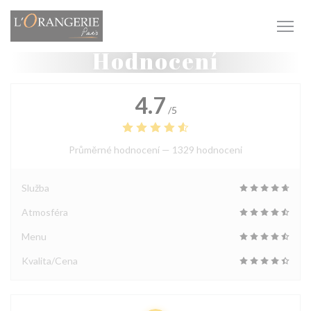
Panel pro správu cookies
Hodnocení
4.7
/5
Průměrné hodnocení —
1329 hodnoceni
Služba
Atmosféra
Menu
Kvalita/Cena