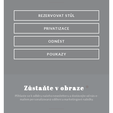
REZERVOVAT STŮL
PRIVATIZACE
ODNÉST
POUKAZY
Zůstaňte v obraze
*
Přihlaste se k odběru našeho newsletteru a dostávejte od nás e-
mailem personalizovaná sdělení a marketingové nabídky.