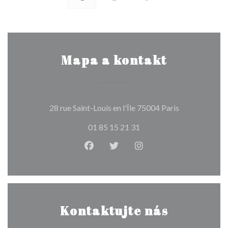
Mapa a kontakt
((otevře se v 
28 rue Saint-Louis en l'Île 75004 Paris
01 85 15 21 31
Facebook ((otevře se v novém okně
Twitter ((otevře se v novém 
Instagram ((otevře se 
Kontaktujte nás