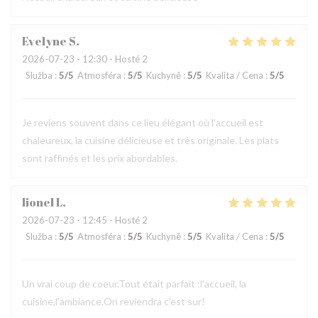
Evelyne
S
2026-07-23
- 12:30 - Hosté 2
Služba
:
5
/5
Atmosféra
:
5
/5
Kuchyně
:
5
/5
Kvalita / Cena
:
5
/5
Je reviens souvent dans ce lieu élégant où l'accueil est
chaleureux, la cuisine délicieuse et très originale. Les plats
sont raffinés et les prix abordables.
lionel
L
2026-07-23
- 12:45 - Hosté 2
Služba
:
5
/5
Atmosféra
:
5
/5
Kuchyně
:
5
/5
Kvalita / Cena
:
5
/5
Un vrai coup de coeur.Tout était parfait :l'accueil, la
cuisine,l'ambiance.On reviendra c'est sur!