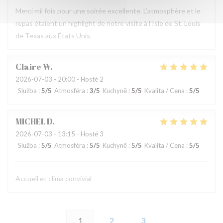
Merci mil fois pour une soirée excellente. L’atmosphère et le
repas étaient un highlight de notre visite à l’Isle de St. Louis
de Texas aux États Unis.
Claire
W
2026-07-03
- 20:00 - Hosté 2
Služba
:
5
/5
Atmosféra
:
3
/5
Kuchyně
:
5
/5
Kvalita / Cena
:
5
/5
MICHEL
D
2026-07-03
- 13:15 - Hosté 3
Služba
:
5
/5
Atmosféra
:
5
/5
Kuchyně
:
5
/5
Kvalita / Cena
:
5
/5
Accueil et clima convivial
1
2
3