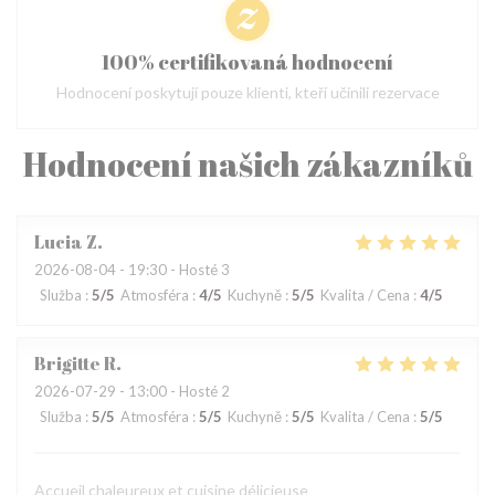
100% certifikovaná hodnocení
Hodnocení poskytují pouze klienti, kteří učinili rezervace
Hodnocení našich zákazníků
Lucia
Z
2026-08-04
- 19:30 - Hosté 3
Služba
:
5
/5
Atmosféra
:
4
/5
Kuchyně
:
5
/5
Kvalita / Cena
:
4
/5
Brigitte
R
2026-07-29
- 13:00 - Hosté 2
Služba
:
5
/5
Atmosféra
:
5
/5
Kuchyně
:
5
/5
Kvalita / Cena
:
5
/5
Accueil chaleureux et cuisine délicieuse