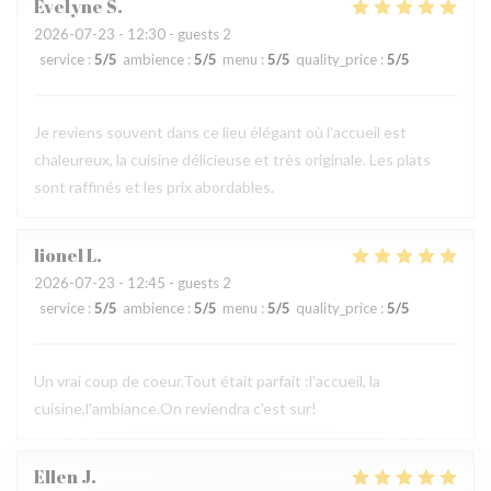
Evelyne
S
2026-07-23
- 12:30 - guests 2
service
:
5
/5
ambience
:
5
/5
menu
:
5
/5
quality_price
:
5
/5
Je reviens souvent dans ce lieu élégant où l'accueil est
chaleureux, la cuisine délicieuse et très originale. Les plats
sont raffinés et les prix abordables.
lionel
L
2026-07-23
- 12:45 - guests 2
service
:
5
/5
ambience
:
5
/5
menu
:
5
/5
quality_price
:
5
/5
Un vrai coup de coeur.Tout était parfait :l'accueil, la
cuisine,l'ambiance.On reviendra c'est sur!
Ellen
J