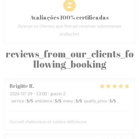
Avaliações 100% certificadas
Apenas os clientes que fizeram reservas submeteram
avaliações
reviews_from_our_clients_fo
llowing_booking
Brigitte
R
2026-07-29
- 13:00 - guests 2
service
:
5
/5
ambience
:
5
/5
menu
:
5
/5
quality_price
:
5
/5
Accueil chaleureux et cuisine délicieuse