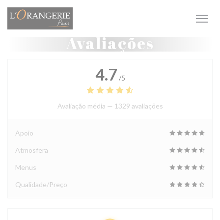
Painel de Gerenciamento de Cookies
Avaliações
4.7
/5
Avaliação média —
1329 avaliações
Apoio
Atmosfera
Menus
Qualidade/Preço