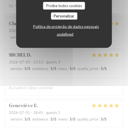
de Texas aux États Unis.
Proíbe todos cookies
Personalizar
Claire
W
Política de proteção de dados pessoais
2026-07-03
- 20:00 - guests 2
undefined
service
:
5
/5
ambience
:
3
/5
menu
:
5
/5
quality_price
:
5
/5
MICHEL
D
2026-07-03
- 13:15 - guests 3
service
:
5
/5
ambience
:
5
/5
menu
:
5
/5
quality_price
:
5
/5
Accueil et clima convivial
Geneviève
E
2026-07-01
- 18:45 - guests 1
service
:
5
/5
ambience
:
5
/5
menu
:
5
/5
quality_price
:
5
/5