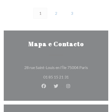
1
2
3
Mapa e Contacto
((abre numa no
28 rue Saint-Louis en l'Île 75004 Paris
01 85 15 21 31
Facebook ((abre numa nova janela)
Twitter ((abre numa nova jan
Instagram ((abre numa 