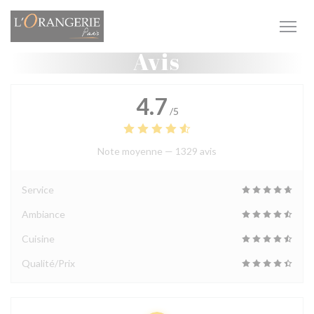
Personnalisation de vos choix en matière de cookies
Avis
4.7
/5
Note moyenne —
1329 avis
Service
Ambiance
Cuisine
Qualité/Prix