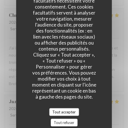
facultatifs nécessitent votre
consentement. Ces cookies
facultatifs servent à analyser
Christophe
L
votre navigation, mesurer
2026-07-17
- 12:15 - Couverts 6
l'audience du site, proposer
Service
:
5
/5
Ambiance
:
5
/5
Cuisine
:
5
/5
Qualité / Prix
:
5
/5
des fonctionnalités (ex : en
lien avec les réseaux sociaux)
ou afficher des publicités ou
J'ai invité quelques amis pour fêter mon départ à la retraite et
contenus personnalisés.
Cliquez sur « Tout accepter »,
nous avons très bien mangé, tout le monde était ravi. C'est la
« Tout refuser » ou «
troisième fois que je déjeune ici et à chaque fois je me suis
Personnaliser » pour gérer
régalé. De plus, le service est très aimable et chaleureux, on
vos préférences. Vous pouvez
est vraiment bien accueilli et soignés tout au long du repas.
modifier vos choix à tout
Bref, on passe un très bon moment.
moment en cliquant sur l'icône
représentant un cookie en bas
à gauche des pages du site.
Janet
O
2026-07-07
- 19:00 - Couverts 2
Tout accepter
Service
:
5
/5
Ambiance
:
5
/5
Cuisine
:
5
/5
Qualité / Prix
:
5
/5
Tout refuser