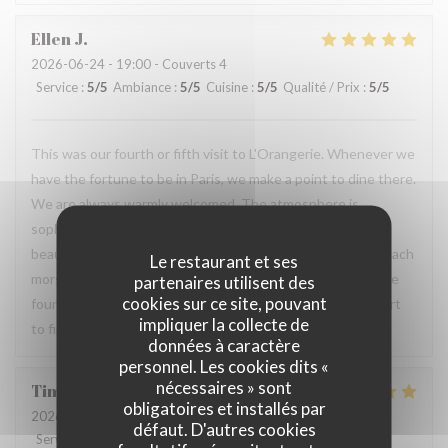
Ellen
J
2026-06-24
- 19:00 - Couverts 4
Service
:
5
/5
Ambiance
:
5
/5
Cuisine
:
5
/5
Qualité / Prix
:
5
/5
This was our fourth or fifth visit to L'Orangerie. Whenever we
have the fortune to be in Paris, we make a point to dine there.
We are always warmly welcomed. The atmosphere is
sophisticated but relaxing. The food - each course - is
beautifully presented. But the true star, is how delicious each
Le restaurant et ses
morsel is! We are never disappointed. This visit there were
partenaires utilisent des
cookies sur ce site, pouvant
four of us and each ordered something different, from start
impliquer la collecte de
to finish. Outstanding!
données à caractère
personnel. Les cookies dits «
nécessaires » sont
Timothy
H
obligatoires et installés par
2026-07-17
- 19:30 - Couverts 2
défaut. D'autres cookies
Service
:
5
/5
Ambiance
:
5
/5
Cuisine
:
5
/5
Qualité / Prix
:
5
/5