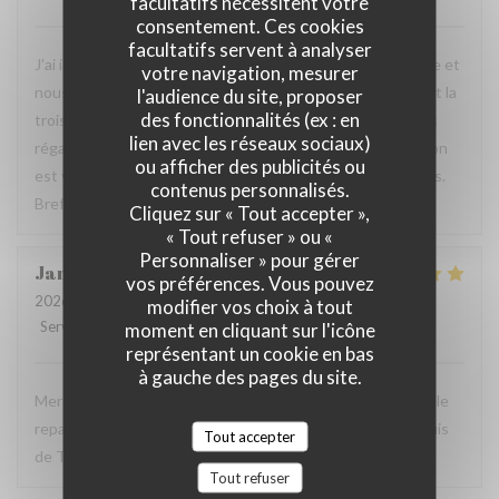
facultatifs nécessitent votre
consentement. Ces cookies
facultatifs servent à analyser
J'ai invité quelques amis pour fêter mon départ à la retraite et
votre navigation, mesurer
nous avons très bien mangé, tout le monde était ravi. C'est la
l'audience du site, proposer
des fonctionnalités (ex : en
troisième fois que je déjeune ici et à chaque fois je me suis
lien avec les réseaux sociaux)
régalé. De plus, le service est très aimable et chaleureux, on
ou afficher des publicités ou
est vraiment bien accueilli et soignés tout au long du repas.
contenus personnalisés.
Bref, on passe un très bon moment.
Cliquez sur « Tout accepter »,
« Tout refuser » ou «
Personnaliser » pour gérer
Janet
O
vos préférences. Vous pouvez
2026-07-07
- 19:00 - Couverts 2
modifier vos choix à tout
Service
:
5
/5
moment en cliquant sur l'icône
Ambiance
:
5
/5
Cuisine
:
5
/5
Qualité / Prix
:
5
/5
représentant un cookie en bas
à gauche des pages du site.
Merci mil fois pour une soirée excellente. L’atmosphère et le
repas étaient un highlight de notre visite à l’Isle de St. Louis
Tout accepter
de Texas aux États Unis.
Tout refuser