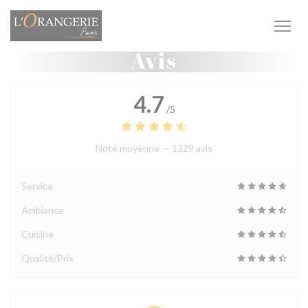
Personnalisation de vos choix en matière de cookies
Avis
4.7
/5
Note moyenne —
1329 avis
Service
Ambiance
Cuisine
Qualité/Prix