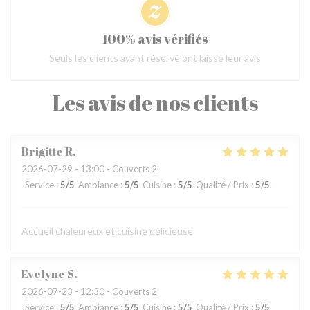
100% avis vérifiés
Seuls les clients ayant réservé ont laissé leur avis
Les avis de nos clients
Brigitte
R
2026-07-29
- 13:00 - Couverts 2
Service
:
5
/5
Ambiance
:
5
/5
Cuisine
:
5
/5
Qualité / Prix
:
5
/5
Accueil chaleureux et cuisine délicieuse
Evelyne
S
2026-07-23
- 12:30 - Couverts 2
Service
:
5
/5
Ambiance
:
5
/5
Cuisine
:
5
/5
Qualité / Prix
:
5
/5