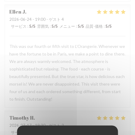
Ellen
J
2026-06-24
- 19:00 - ゲスト 4
サービス
:
5
/5
雰囲気
:
5
/5
メニュー
:
5
/5
品質-価格
:
5
/5
This was our fourth or fifth visit to L'Orangerie. Whenever we
have the fortune to be in Paris, we make a point to dine there.
We are always warmly welcomed. The atmosphere is
sophisticated but relaxing. The food - each course - is
beautifully presented. But the true star, is how delicious each
morsel is! We are never disappointed. This visit there were
four of us and each ordered something different, from start
to finish. Outstanding!
Timothy
H
2026-07-17
- 19:30 - ゲスト 2
サービス
:
5
/5
雰囲気
:
5
/5
メニュー
:
5
/5
品質-価格
:
5
/5