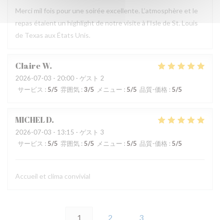
Merci mil fois pour une soirée excellente. L’atmosphère et le
repas étaient un highlight de notre visite à l’Isle de St. Louis
de Texas aux États Unis.
Claire
W
2026-07-03
- 20:00 - ゲスト 2
サービス
:
5
/5
雰囲気
:
3
/5
メニュー
:
5
/5
品質-価格
:
5
/5
MICHEL
D
2026-07-03
- 13:15 - ゲスト 3
サービス
:
5
/5
雰囲気
:
5
/5
メニュー
:
5
/5
品質-価格
:
5
/5
Accueil et clima convivial
1
2
3