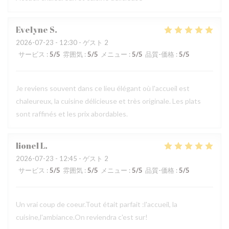
Evelyne
S
2026-07-23
- 12:30 - ゲスト 2
サービス
:
5
/5
雰囲気
:
5
/5
メニュー
:
5
/5
品質-価格
:
5
/5
Je reviens souvent dans ce lieu élégant où l'accueil est
chaleureux, la cuisine délicieuse et très originale. Les plats
sont raffinés et les prix abordables.
lionel
L
2026-07-23
- 12:45 - ゲスト 2
サービス
:
5
/5
雰囲気
:
5
/5
メニュー
:
5
/5
品質-価格
:
5
/5
Un vrai coup de coeur.Tout était parfait :l'accueil, la
cuisine,l'ambiance.On reviendra c'est sur!