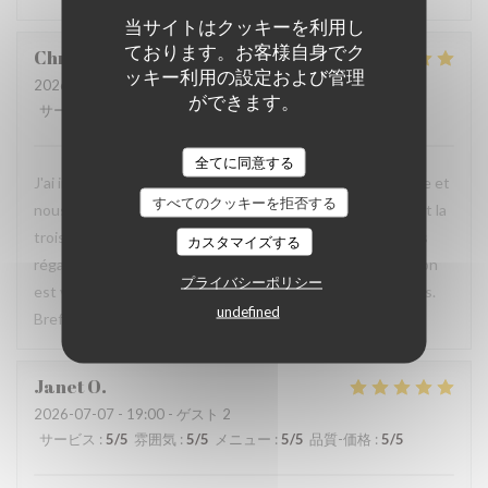
当サイトはクッキーを利用し
ております。お客様自身でク
Christophe
L
ッキー利用の設定および管理
2026-07-17
- 12:15 - ゲスト 6
ができます。
サービス
:
5
/5
雰囲気
:
5
/5
メニュー
:
5
/5
品質-価格
:
5
/5
全てに同意する
J'ai invité quelques amis pour fêter mon départ à la retraite et
すべてのクッキーを拒否する
nous avons très bien mangé, tout le monde était ravi. C'est la
troisième fois que je déjeune ici et à chaque fois je me suis
カスタマイズする
régalé. De plus, le service est très aimable et chaleureux, on
プライバシーポリシー
est vraiment bien accueilli et soignés tout au long du repas.
undefined
Bref, on passe un très bon moment.
Janet
O
2026-07-07
- 19:00 - ゲスト 2
サービス
:
5
/5
雰囲気
:
5
/5
メニュー
:
5
/5
品質-価格
:
5
/5