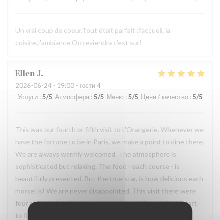
Un vrai coup de coeur.Tout était parfait :l'accueil, la
cuisine,l'ambiance.On reviendra c'est sur!
Ellen
J
2026-06-24
- 19:00 - гости 4
Услуги
:
5
/5
Атмосфера
:
5
/5
Меню
:
5
/5
Цена / качество
:
5
/5
This was our fourth or fifth visit to L'Orangerie. Whenever we
have the fortune to be in Paris, we make a point to dine there.
We are always warmly welcomed. The atmosphere is
sophisticated but relaxing. The food - each course - is
beautifully presented. But the true star, is how delicious each
morsel is! We are never disappointed. This visit there were
four of us and each ordered something different, from start
to finish. Outstanding!