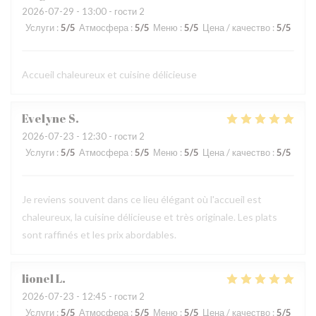
2026-07-29
- 13:00 - гости 2
Услуги
:
5
/5
Атмосфера
:
5
/5
Меню
:
5
/5
Цена / качество
:
5
/5
Accueil chaleureux et cuisine délicieuse
Evelyne
S
2026-07-23
- 12:30 - гости 2
Услуги
:
5
/5
Атмосфера
:
5
/5
Меню
:
5
/5
Цена / качество
:
5
/5
Je reviens souvent dans ce lieu élégant où l'accueil est
chaleureux, la cuisine délicieuse et très originale. Les plats
sont raffinés et les prix abordables.
lionel
L
2026-07-23
- 12:45 - гости 2
Услуги
:
5
/5
Атмосфера
:
5
/5
Меню
:
5
/5
Цена / качество
:
5
/5