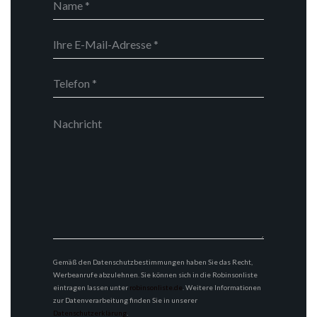
Gemäß den Datenschutzbestimmungen haben Sie das Recht,
Werbeanrufe abzulehnen. Sie können sich in die Robinsonliste
eintragen lassen unter
robinsonliste.de
. Weitere Informationen
zur Datenverarbeitung finden Sie in unserer
Datenschutzerklärung
.