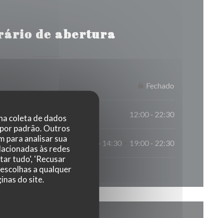
rário de abertura
Fechado
12:00 - 22:30
 na coleta de dados
 por padrão. Outros
 para analisar sua
12:00 - 14:30
19:00 - 22:30
•
elacionadas às redes
tar tudo', 'Recusar
 escolhas a qualquer
nas do site.