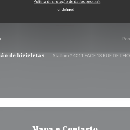
Política de proteção de dados pessoais
undefined
Acesso
o
Pon
ão de bicicletas
Station n° 4011 FACE 18 RUE DE L'H
Mapa e Contacto