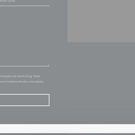
municações de marketing. Pode
bre o tratamento dos seus dados,