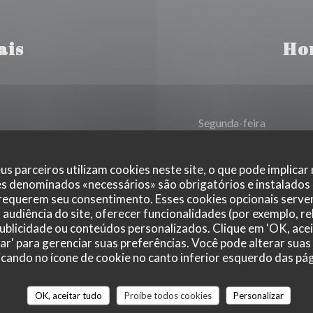
ais
Ho
Segunda-feira
Terça-feira
us parceiros utilizam cookies neste site, o que pode implicar
es denominados «necessários» são obrigatórios e instalados
heiro, Visa, Cheques,
 requerem seu consentimento. Esses cookies opcionais servem
Qua
-
Dom
ul
audiência do site, oferecer funcionalidades (por exemplo, r
 publicidade ou conteúdos personalizados. Clique em 'OK, acei
zar' para gerenciar suas preferências. Você pode alterar suas
cando no ícone de cookie no canto inferior esquerdo das pági
OK, aceitar tudo
Proíbe todos cookies
Personalizar