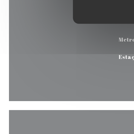
Metr
Estaç