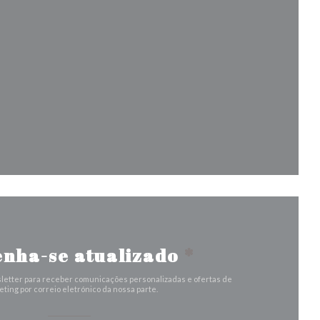
va janela))
)
ela))
nova janela))
nha-se atualizado
*
letter para receber comunicações personalizadas e ofertas de
ting por correio eletrónico da nossa parte.