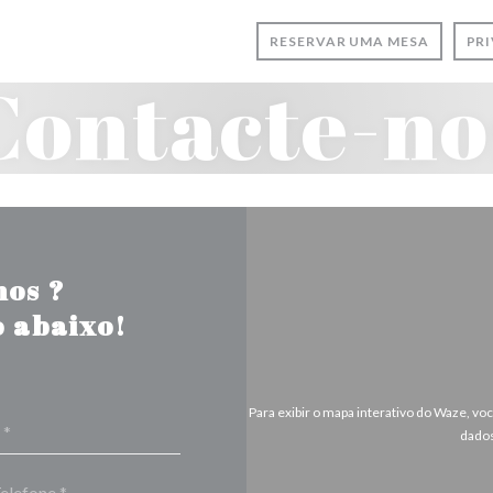
RESERVAR UMA MESA
PR
Contacte-no
nos ?
 abaixo!
Para exibir o mapa interativo do Waze, v
dados