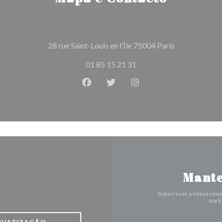
((abre numa no
28 rue Saint-Louis en l'Île 75004 Paris
01 85 15 21 31
Facebook ((abre numa nova janela)
Twitter ((abre numa nova jan
Instagram ((abre numa 
Mante
Subscrever a nossa news
marke