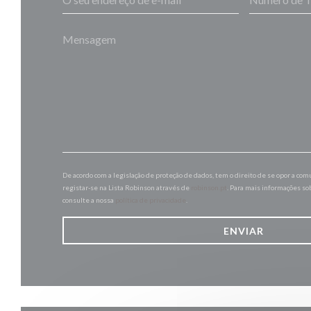
De acordo com a legislação de proteção de dados, tem o direito de se opor a co
registar-se na Lista Robinson através de
robinson.pt
. Para mais informações so
consulte a nossa
política de privacidade
.