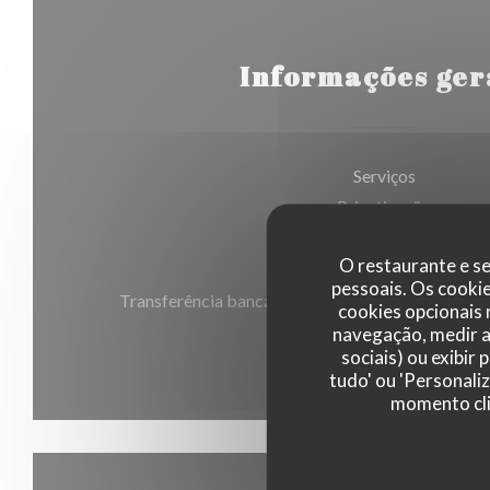
Informações ger
Serviços
Privatização
O restaurante e se
Métodos de pagamento
pessoais. Os cooki
Transferência bancária, Eurocard/Mastercard, Din
cookies opcionais
American Express, Cartão Az
navegação, medir a 
sociais) ou exibir
tudo' ou 'Personali
momento cli