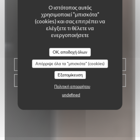
Ο ιστότοπος αυτός
χρησιμοποιεί "μπισκότα"
L'Orangerie Paris
(cookies) και σας επιτρέπει να
ελέγξετε τι θέλετε να
ενεργοποιήσετε
ΠΑΡΑΔΟΣΙΑΚΌ ΓΑΛΛΙΚΌ ΕΣΤΙΑΤΌΡΙΟ
|
PARIS
OK, αποδοχή όλων
Απόρριψε όλα τα "μπισκότα" (cookies)
ΚΆΝΤΕ ΚΡΆΤΗΣΗ ΤΡΑΠΕΖΙΟΎ
Εξατομίκευση
ΠΑΊΡΝΩ ΜΑΚΡΙΆ
Πολιτική απορρήτου
undefined