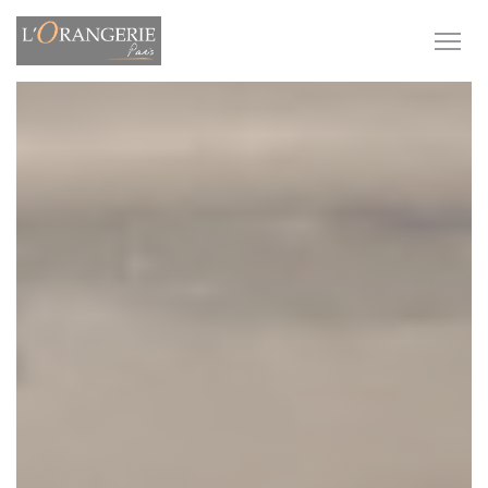
Πίνακας διαχείρισης "Μπισκότων" (Cookies)