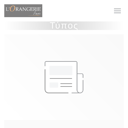
Πίνακας διαχείρισης "Μπισκότων" (Cookies)
Τύπος