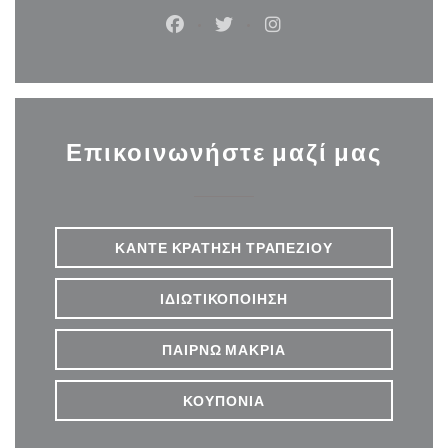
Facebook ((ανοίγει σε νέο παράθυρ
Twitter ((ανοίγει σε νέο παρ
Instagram ((ανοίγει σε
Επικοινωνήστε μαζί μας
ΚΆΝΤΕ ΚΡΆΤΗΣΗ ΤΡΑΠΕΖΙΟΎ
ΙΔΙΩΤΙΚΟΠΟΊΗΣΗ
ΠΑΊΡΝΩ ΜΑΚΡΙΆ
ΚΟΥΠΌΝΙΑ