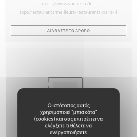
https://www.yonder.fr/les-
tops/restaurants/meilleurs-restaurants-paris-4
((ΑΝΟΊΓΕΙ ΣΕ ΝΈΟ ΠΑΡ
ΔΙΑΒΆΣΤΕ ΤΟ ΆΡΘΡΟ
Ο ιστότοπος αυτός
χρησιμοποιεί "μπισκότα"
(cookies) και σας επιτρέπει να
ελέγξετε τι θέλετε να
ενεργοποιήσετε