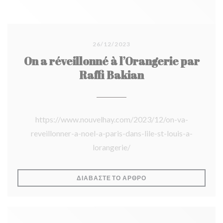
26/12/2023
On a réveillonné à l’Orangerie par
Raffi Bakian
https://www.nouvelhay.com/2023/12/on-va-
reveillonner-a-noel-a-paris-dans-lile-st-louis-a-
lorangerie/
((ΑΝΟΊΓΕΙ ΣΕ ΝΈΟ ΠΑΡ
ΔΙΑΒΆΣΤΕ ΤΟ ΆΡΘΡΟ