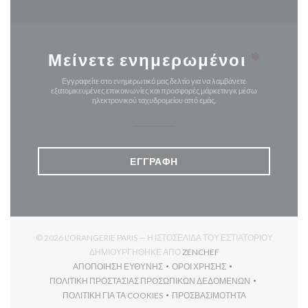
Μείνετε ενημερωμένοι
*
Εγγραφείτε στο ενημερωτικό μας δελτίο για να λαμβάνετε
εξατομικευμένες επικοινωνίες και προσφορές μάρκετινγκ μέσω
ηλεκτρονικού ταχυδρομείου από εμάς.
ΕΓΓΡΑΦΉ
© 2026 L'ORANGERIE PARIS — Η ΙΣΤΟΣΕΛΊΔΑ ΤΟΥ ΕΣΤΙΑΤΟΡΊΟΥ
((ΑΝΟΊΓΕΙ ΣΕ ΝΈΟ ΠΑΡ
ΔΗΜΙΟΥΡΓΉΘΗΚΕ ΑΠΌ
ZENCHEF
ΑΠΟΠΟΊΗΣΗ ΕΥΘΎΝΗΣ
ΌΡΟΙ ΧΡΉΣΗΣ
((ΑΝΟΊΓΕΙ ΣΕ ΝΈΟ ΠΑΡΆΘΥΡΟ))
((ΑΝΟΊΓΕΙ ΣΕ ΝΈΟ ΠΑΡΆΘΥ
ΠΟΛΙΤΙΚΉ ΠΡΟΣΤΑΣΊΑΣ ΠΡΟΣΩΠΙΚΏΝ ΔΕΔΟΜΈΝΩΝ
((ΑΝΟΊΓΕΙ ΣΕ ΝΈΟ ΠΑΡΆΘΥΡΟ))
ΠΟΛΙΤΙΚΉ ΓΙΑ ΤΑ COOKIES
ΠΡΟΣΒΑΣΙΜΌΤΗΤΑ
((ΑΝΟΊΓΕΙ ΣΕ ΝΈΟ ΠΑΡΆΘΥΡΟ))
((ΑΝΟΊΓΕΙ ΣΕ ΝΈΟ ΠΑΡΆΘ