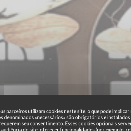
us parceiros utilizam cookies neste site, o que pode implicar
es denominados «necessários» são obrigatórios e instalados
 requerem seu consentimento. Esses cookies opcionais servem
audiência do site, oferecer funcionalidades (por exemplo, r