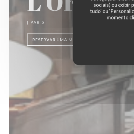
L'Orange
sociais) ou exibir
tudo' ou 'Personali
momento cli
|
PARIS
RESERVAR UMA MESA
CLIQUE E RECO