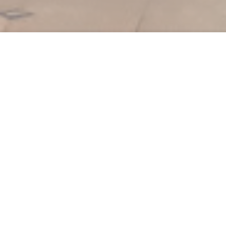
is
equena aldeia no
ie lendária. Este antigo
elebridades, agora
ael e Malika Puren
 homenagem sutil ao seu
vive seus melhores horas
uem ocupado e ocupado