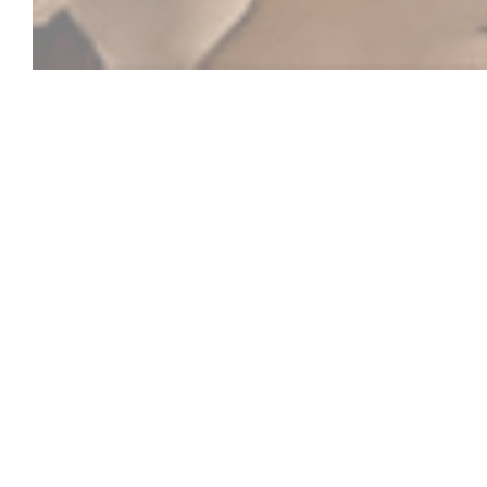
L'Orangerie Par
Fica em frente à Paroisse
Saint Louis Island,
nesta p
coração de Paris, encontramos o restaurante Oranger
lugar alto das noites parisienses rolagem vi muitas c
desfrutando um renascimento. Eles estão agora
Mich
que levar para casa com charme e simpatia, fazendo
criador
Jean Claude Brialy
desapareceu. O hotel re
em um verdadeiro espírito à alma e ao cliente de q