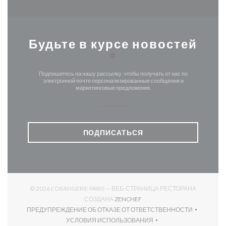
Будьте в курсе новостей
*
Подпишитесь на нашу рассылку, чтобы получать от нас по
электронной почте персонализированные сообщения и
маркетинговые предложения.
ПОДПИСАТЬСЯ
© 2026 L'ORANGERIE PARIS — ВЕБ-СТРАНИЦА РЕСТОРАНА
((ОТКРЫВАЕТСЯ В НОВОМ О
СОЗДАНА
ZENCHEF
ПРЕДУПРЕЖДЕНИЕ ОБ ОТКАЗЕ ОТ ОТВЕТСТВЕННОСТИ
((ОТКРЫВАЕТСЯ В НОВОМ ОКНЕ))
УСЛОВИЯ ИСПОЛЬЗОВАНИЯ
((ОТКРЫВАЕТСЯ В НОВОМ ОКНЕ))