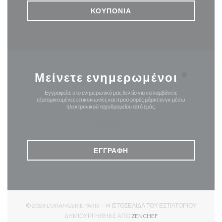
ΚΟΥΠΌΝΙΑ
Μείνετε ενημερωμένοι
*
Εγγραφείτε στο ενημερωτικό μας δελτίο για να λαμβάνετε
εξατομικευμένες επικοινωνίες και προσφορές μάρκετινγκ μέσω
ηλεκτρονικού ταχυδρομείου από εμάς.
ΕΓΓΡΑΦΉ
© 2026 L'ORANGERIE PARIS — Η ΙΣΤΟΣΕΛΊΔΑ ΤΟΥ ΕΣΤΙΑΤΟΡΊΟΥ
((ΑΝΟΊΓΕΙ ΣΕ ΝΈΟ ΠΑΡ
ΔΗΜΙΟΥΡΓΉΘΗΚΕ ΑΠΌ
ZENCHEF