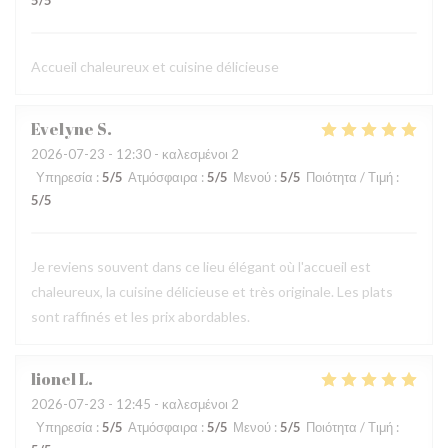
5
/5
Accueil chaleureux et cuisine délicieuse
Evelyne
S
2026-07-23
- 12:30 - καλεσμένοι 2
Υπηρεσία
:
5
/5
Ατμόσφαιρα
:
5
/5
Μενού
:
5
/5
Ποιότητα / Τιμή
:
5
/5
Je reviens souvent dans ce lieu élégant où l'accueil est
chaleureux, la cuisine délicieuse et très originale. Les plats
sont raffinés et les prix abordables.
lionel
L
2026-07-23
- 12:45 - καλεσμένοι 2
Υπηρεσία
:
5
/5
Ατμόσφαιρα
:
5
/5
Μενού
:
5
/5
Ποιότητα / Τιμή
: