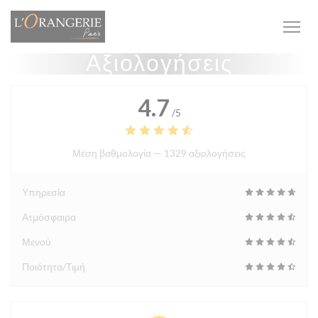
Πίνακας διαχείρισης "Μπισκότων" (Cookies)
Αξιολογήσεις
4.7
/5
Μέση βαθμολογία —
1329 αξιολογήσεις
Υπηρεσία
Ατμόσφαιρα
Μενού
Ποιότητα/Τιμή