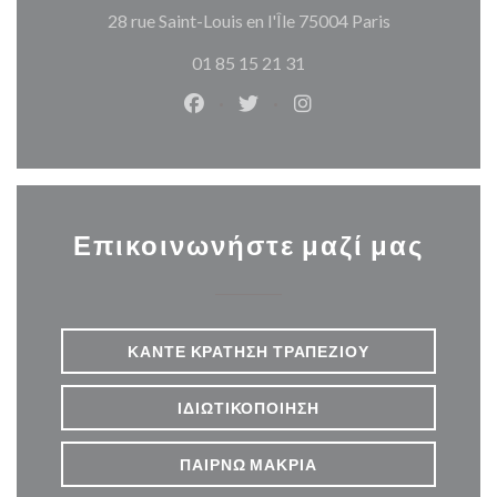
((ανοίγει σε 
28 rue Saint-Louis en l'Île 75004 Paris
01 85 15 21 31
Facebook ((ανοίγει σε νέο παράθυρ
Twitter ((ανοίγει σε νέο παρ
Instagram ((ανοίγει σε
Επικοινωνήστε μαζί μας
ΚΆΝΤΕ ΚΡΆΤΗΣΗ ΤΡΑΠΕΖΙΟΎ
ΙΔΙΩΤΙΚΟΠΟΊΗΣΗ
ΠΑΊΡΝΩ ΜΑΚΡΙΆ