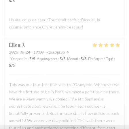
5
/5
Un vrai coup de coeur.Tout était parfait :l'accueil, la
cuisine,l'ambiance.On reviendra c'est sur!
Ellen
J
2026-06-24
- 19:00 - καλεσμένοι 4
Υπηρεσία
:
5
/5
Ατμόσφαιρα
:
5
/5
Μενού
:
5
/5
Ποιότητα / Τιμή
:
5
/5
This was our fourth or fifth visit to L'Orangerie. Whenever we
have the fortune to be in Paris, we make a point to dine there.
We are always warmly welcomed. The atmosphere is
sophisticated but relaxing. The food - each course - is
beautifully presented. But the true star, is how delicious each
morsel is! We are never disappointed. This visit there were
four of us and each ordered something different, from start