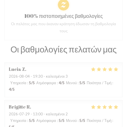
100% πιστοποιημένες βαθμολογίες
Οι πελάτες μας που έκαναν κράτηση έδωσαν τη βαθμολογία
τους
Οι βαθμολογίες πελατών μας
Lucia
Z
2026-08-04
- 19:30 - καλεσμένοι 3
Υπηρεσία
:
5
/5
Ατμόσφαιρα
:
4
/5
Μενού
:
5
/5
Ποιότητα / Τιμή
:
4
/5
Brigitte
R
2026-07-29
- 13:00 - καλεσμένοι 2
Υπηρεσία
:
5
/5
Ατμόσφαιρα
:
5
/5
Μενού
:
5
/5
Ποιότητα / Τιμή
: