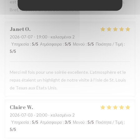
est vraiment bien accueilli et soignés tout au long du repas.
Bref, on passe un très bon moment.
Janet
O
2026-07-07
- 19:00 - καλεσμένοι 2
Υπηρεσία
:
5
/5
Ατμόσφαιρα
:
5
/5
Μενού
:
5
/5
Ποιότητα / Τιμή
:
5
/5
Merci mil fois pour une soirée excellente. L’atmosphère et le
repas étaient un highlight de notre visite à l’Isle de St. Louis
de Texas aux États Unis.
Claire
W
2026-07-03
- 20:00 - καλεσμένοι 2
Υπηρεσία
:
5
/5
Ατμόσφαιρα
:
3
/5
Μενού
:
5
/5
Ποιότητα / Τιμή
:
5
/5