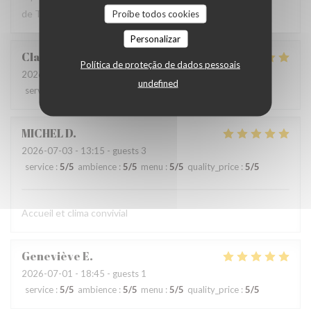
de Texas aux États Unis.
Proíbe todos cookies
Personalizar
Claire
W
Política de proteção de dados pessoais
2026-07-03
- 20:00 - guests 2
undefined
service
:
5
/5
ambience
:
3
/5
menu
:
5
/5
quality_price
:
5
/5
MICHEL
D
2026-07-03
- 13:15 - guests 3
service
:
5
/5
ambience
:
5
/5
menu
:
5
/5
quality_price
:
5
/5
Accueil et clima convivial
Geneviève
E
2026-07-01
- 18:45 - guests 1
service
:
5
/5
ambience
:
5
/5
menu
:
5
/5
quality_price
:
5
/5