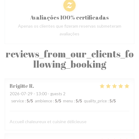
Avaliações 100% certificadas
Apenas os clientes que fizeram reservas submeteram
avaliações
reviews_from_our_clients_fo
llowing_booking
Brigitte
R
2026-07-29
- 13:00 - guests 2
service
:
5
/5
ambience
:
5
/5
menu
:
5
/5
quality_price
:
5
/5
Accueil chaleureux et cuisine délicieuse