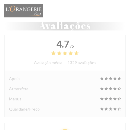
Painel de Gerenciamento de Cookies
Avaliações
4.7
/5
Avaliação média —
1329 avaliações
Apoio
Atmosfera
Menus
Qualidade/Preço