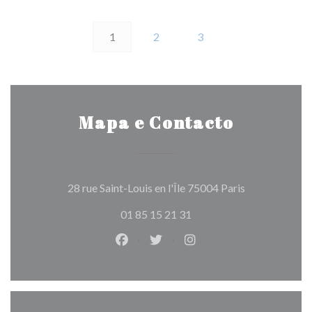
1
2
3
Mapa e Contacto
((abre numa no
28 rue Saint-Louis en l'Île 75004 Paris
01 85 15 21 31
Facebook ((abre numa nova janela)
Twitter ((abre numa nova jan
Instagram ((abre numa 