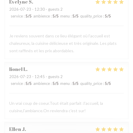
Evelyne
S
2026-07-23
- 12:30 - guests 2
service
:
5
/5
ambience
:
5
/5
menu
:
5
/5
quality_price
:
5
/5
Je reviens souvent dans ce lieu élégant où l'accueil est
chaleureux, la cuisine délicieuse et très originale. Les plats
sont raffinés et les prix abordables.
lionel
L
2026-07-23
- 12:45 - guests 2
service
:
5
/5
ambience
:
5
/5
menu
:
5
/5
quality_price
:
5
/5
Un vrai coup de coeur.Tout était parfait :l'accueil, la
cuisine,l'ambiance.On reviendra c'est sur!
Ellen
J