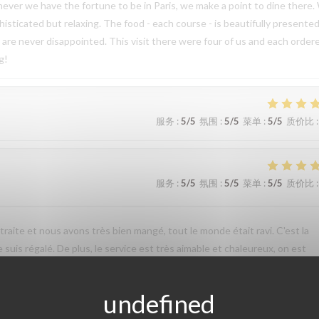
enever we have the fortune to be in Paris, we make a point to dine there
ticated but relaxing. The food - each course - is beautifully presented
e are never disappointed. This visit there were four of us and each order
g!
服务
:
5
/5
氛围
:
5
/5
菜单
:
5
/5
质价比
:
服务
:
5
/5
氛围
:
5
/5
菜单
:
5
/5
质价比
:
etraite et nous avons très bien mangé, tout le monde était ravi. C'est la
e suis régalé. De plus, le service est très aimable et chaleureux, on est
pas. Bref, on passe un très bon moment.