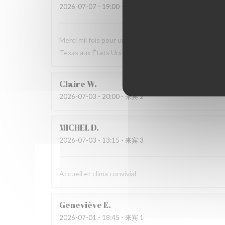
2026-07-07
- 19:00 - 来宾 2
Merci mil fois pour une soirée excellente. L’atmosphère
Texas aux États Unis.
Claire
W
2026-07-03
- 20:00 - 来宾 2
MICHEL
D
2026-07-03
- 13:15 - 来宾 3
Accueil et clima convivial
Geneviève
E
2026-07-01
- 18:45 - 来宾 1