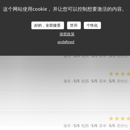
服务
:
5
/5
氛围
:
5
/5
菜单
:
5
/5
质价比
:
这个网站使用cookie， 并让您可以控制想要激活的内容。
 et le repas étaient un highlight de notre visite à l’Isle de St. Louis de
好的，全部接受
禁用
个性化
保密政策
undefined
服务
:
5
/5
氛围
:
3
/5
菜单
:
5
/5
质价比
:
服务
:
5
/5
氛围
:
5
/5
菜单
:
5
/5
质价比
:
服务
:
5
/5
氛围
:
5
/5
菜单
:
5
/5
质价比
: