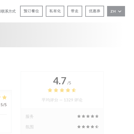
预订餐位
私有化
带走
优惠券
和联系方式
ZH
4.7
/5
平均评分 —
1329 评论
5
/5
服务
氛围