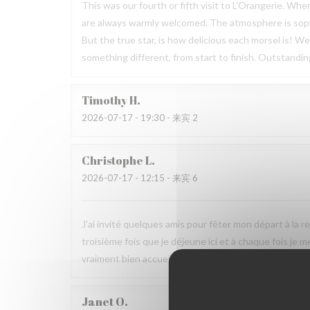
This was our fourth or fifth visit to L'Orangerie. Wh
are always warmly welcomed. The atmosphere is sophis
But the true star, is how delicious each morsel is! W
something different, from start to finish. Outstandin
Timothy
H
2026-07-17
- 19:30 - 来宾 2
Christophe
L
2026-07-17
- 12:15 - 来宾 6
J'ai invité quelques amis pour fêter mon départ à la r
troisième fois que je déjeune ici et à chaque fois je m
vraiment bien accueilli et soignés tout au long du re
Janet
O