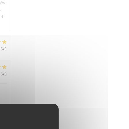
. We
.
ed
5
/5
5
/5