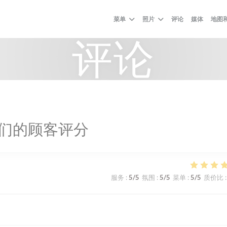
菜单
照片
评论
媒体
地图
评论
们的顾客评分
服务
:
5
/5
氛围
:
5
/5
菜单
:
5
/5
质价比
: