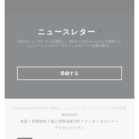
ニュースレター
*
当社のニュースレターを購読し、当社からのEメールによる個別コミ
ュニケーションやマーケティングオファーを受け取る。
登録する
© 2026 L'ORANGERIE PARIS — このレストランウェブサイトの作成者
((新しいウィンドウで開きます))
ZENCHEF
免責
利用規約
個人情報保護方針
クッキー ポリシー
((新しいウィンドウで開きます))
((新しいウィンドウで開きます))
((新しいウィンドウで開きます))
((新しいウィンドウで開
アクセシビリティ
((新しいウィンドウで開きます))