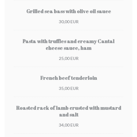
Grilled sea bass with olive oil sauce
30,00 EUR
Pasta with truffles and creamy Cantal
cheese sauce, ham
25,00 EUR
French beef tenderloin
35,00 EUR
Roasted rack of lamb crusted with mustard
and salt
34,00 EUR