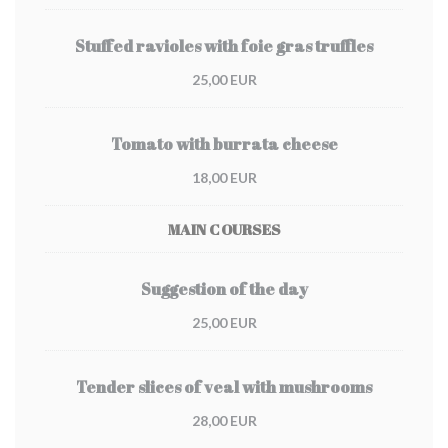
Stuffed ravioles with foie gras truffles
25,00 EUR
Tomato with burrata cheese
18,00 EUR
MAIN COURSES
Suggestion of the day
25,00 EUR
Tender slices of veal with mushrooms
28,00 EUR