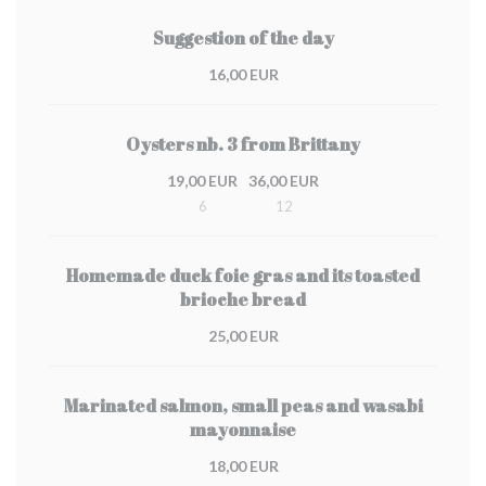
Suggestion of the day
16,00 EUR
Oysters nb. 3 from Brittany
19,00 EUR
36,00 EUR
6
12
Homemade duck foie gras and its toasted
brioche bread
25,00 EUR
Marinated salmon, small peas and wasabi
mayonnaise
18,00 EUR