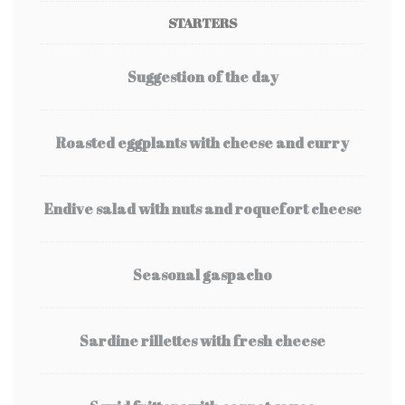
STARTERS
Suggestion of the day
Roasted eggplants with cheese and curry
Endive salad with nuts and roquefort cheese
Seasonal gaspacho
Sardine rillettes with fresh cheese