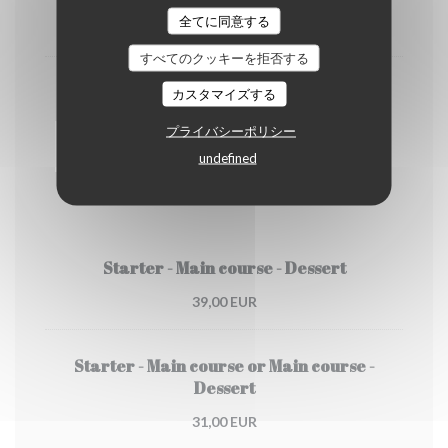
全てに同意する
4,50 EUR
すべてのクッキーを拒否する
Cappuccino
カスタマイズする
5,00 EUR
プライバシーポリシー
undefined
Our menu
Starter - Main course - Dessert
39,00 EUR
Starter - Main course or Main course -
Dessert
31,00 EUR