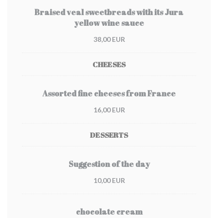
Braised veal sweetbreads with its Jura
yellow wine sauce
38,00 EUR
CHEESES
Assorted fine cheeses from France
16,00 EUR
DESSERTS
Suggestion of the day
10,00 EUR
chocolate cream