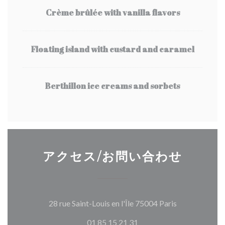
Crème brûlée with vanilla flavors
Floating island with custard and caramel
Berthillon ice creams and sorbets
アクセス/お問い合わせ
((新しいウィ
28 rue Saint-Louis en l'Île 75004 Paris
01 85 15 21 31