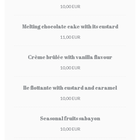
10,00 EUR
Melting chocolate cake with its custard
11,00 EUR
Crème brûlée with vanilla flavour
10,00 EUR
Ile flottante with custard and caramel
10,00 EUR
Seasonal fruits sabayon
10,00 EUR