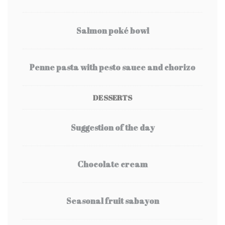
Salmon poké bowl
Penne pasta with pesto sauce and chorizo
DESSERTS
Suggestion of the day
Chocolate cream
Seasonal fruit sabayon