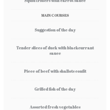
Squid fritters with carrot sauce
MAIN COURSES
Suggestion of the day
Tender slices of duck with blackcurrant
sauce
Piece of beef with shallots confit
Grilled fish of the day
Assorted fresh vegetables